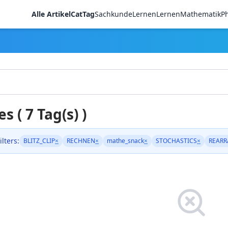
Alle Artikel
CatTag
Sachkunde
LernenLernen
Mathematik
Ph
es ( 7 Tag(s) )
ilters:
BLITZ_CLIP
×
RECHNEN
×
mathe_snack
×
STOCHASTICS
×
REARR