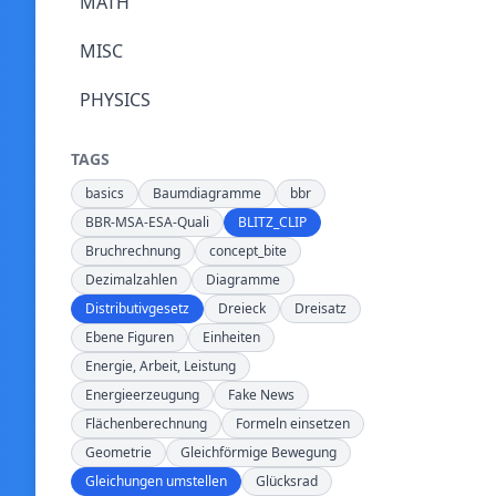
MATH
MISC
PHYSICS
TAGS
basics
Baumdiagramme
bbr
BBR-MSA-ESA-Quali
BLITZ_CLIP
Bruchrechnung
concept_bite
Dezimalzahlen
Diagramme
Distributivgesetz
Dreieck
Dreisatz
Ebene Figuren
Einheiten
Energie, Arbeit, Leistung
Energieerzeugung
Fake News
Flächenberechnung
Formeln einsetzen
Geometrie
Gleichförmige Bewegung
Gleichungen umstellen
Glücksrad