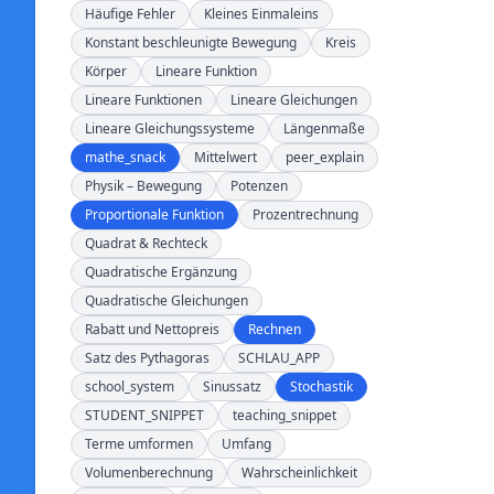
Häufige Fehler
Kleines Einmaleins
Konstant beschleunigte Bewegung
Kreis
Körper
Lineare Funktion
Lineare Funktionen
Lineare Gleichungen
Lineare Gleichungssysteme
Längenmaße
mathe_snack
Mittelwert
peer_explain
Physik – Bewegung
Potenzen
Proportionale Funktion
Prozentrechnung
Quadrat & Rechteck
Quadratische Ergänzung
Quadratische Gleichungen
Rabatt und Nettopreis
Rechnen
Satz des Pythagoras
SCHLAU_APP
school_system
Sinussatz
Stochastik
STUDENT_SNIPPET
teaching_snippet
Terme umformen
Umfang
Volumenberechnung
Wahrscheinlichkeit