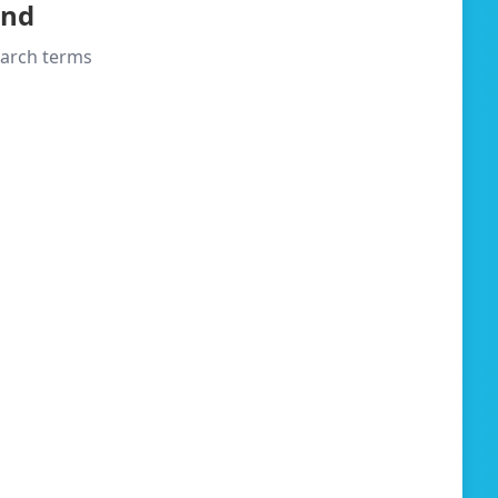
und
search terms