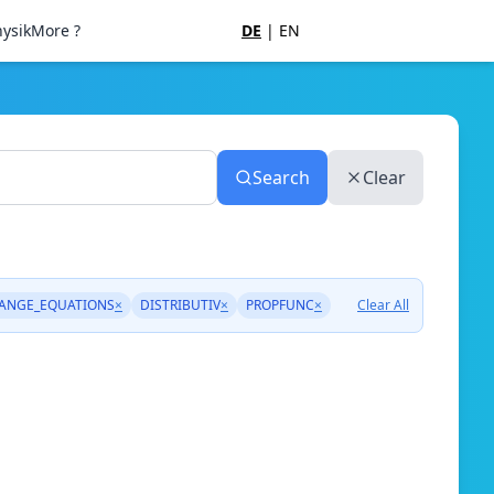
ysik
More ?
DE
|
EN
Search
Clear
ANGE_EQUATIONS
×
DISTRIBUTIV
×
PROPFUNC
×
Clear All