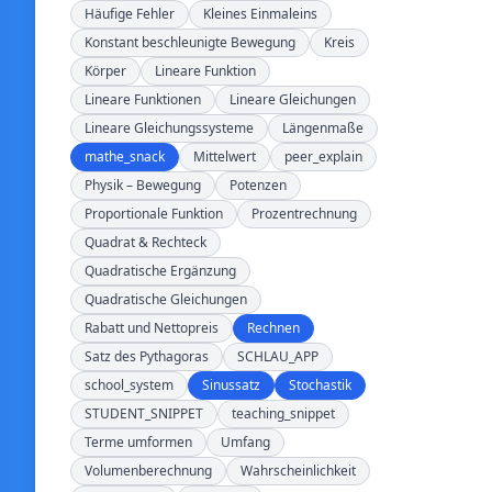
Häufige Fehler
Kleines Einmaleins
Konstant beschleunigte Bewegung
Kreis
Körper
Lineare Funktion
Lineare Funktionen
Lineare Gleichungen
Lineare Gleichungssysteme
Längenmaße
mathe_snack
Mittelwert
peer_explain
Physik – Bewegung
Potenzen
Proportionale Funktion
Prozentrechnung
Quadrat & Rechteck
Quadratische Ergänzung
Quadratische Gleichungen
Rabatt und Nettopreis
Rechnen
Satz des Pythagoras
SCHLAU_APP
school_system
Sinussatz
Stochastik
STUDENT_SNIPPET
teaching_snippet
Terme umformen
Umfang
Volumenberechnung
Wahrscheinlichkeit