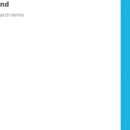
und
search terms