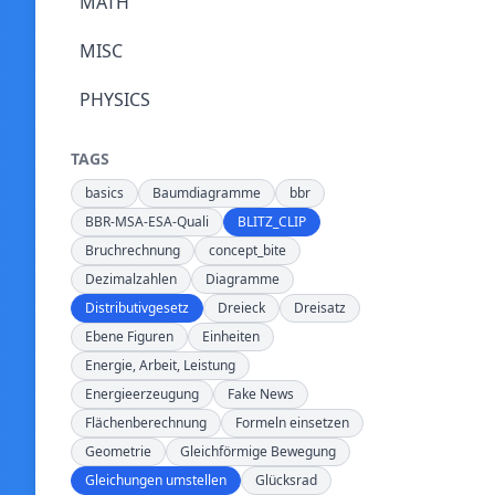
MATH
MISC
PHYSICS
TAGS
basics
Baumdiagramme
bbr
BBR-MSA-ESA-Quali
BLITZ_CLIP
Bruchrechnung
concept_bite
Dezimalzahlen
Diagramme
Distributivgesetz
Dreieck
Dreisatz
Ebene Figuren
Einheiten
Energie, Arbeit, Leistung
Energieerzeugung
Fake News
Flächenberechnung
Formeln einsetzen
Geometrie
Gleichförmige Bewegung
Gleichungen umstellen
Glücksrad