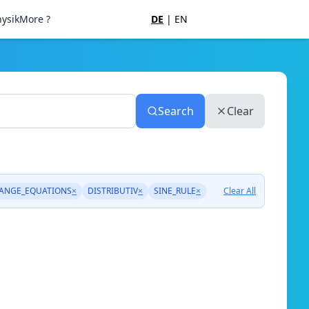
ysik
More ?
DE
|
EN
Search
Clear
ANGE_EQUATIONS
×
DISTRIBUTIV
×
SINE_RULE
×
Clear All