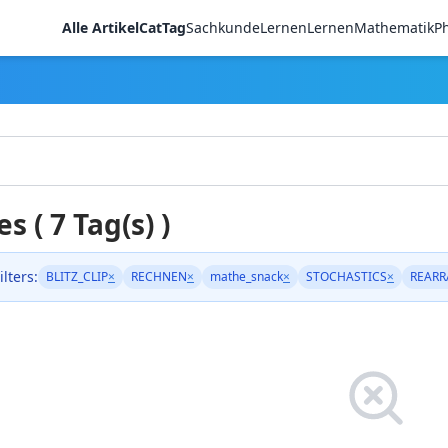
Alle Artikel
CatTag
Sachkunde
LernenLernen
Mathematik
Ph
es ( 7 Tag(s) )
ilters:
BLITZ_CLIP
×
RECHNEN
×
mathe_snack
×
STOCHASTICS
×
REARR