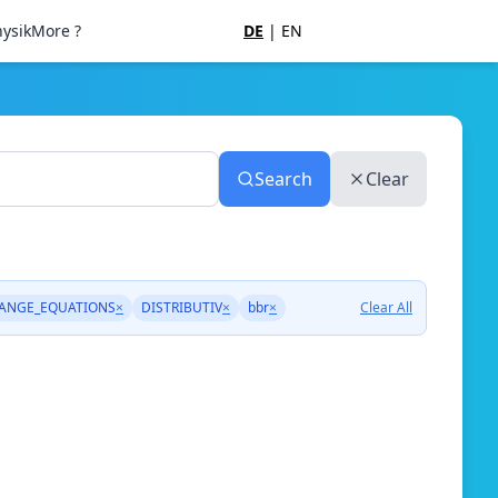
ysik
More ?
DE
|
EN
Search
Clear
ANGE_EQUATIONS
×
DISTRIBUTIV
×
bbr
×
Clear All