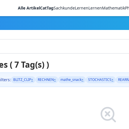
Alle Artikel
CatTag
Sachkunde
LernenLernen
Mathematik
Ph
es ( 7 Tag(s) )
ilters:
BLITZ_CLIP
×
RECHNEN
×
mathe_snack
×
STOCHASTICS
×
REARR