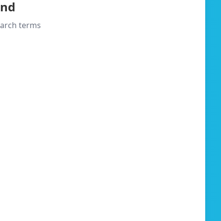
und
search terms