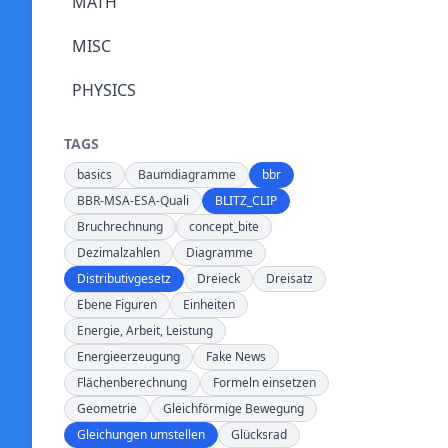
MATH
MISC
PHYSICS
TAGS
basics
Baumdiagramme
bbr
BBR-MSA-ESA-Quali
BLITZ_CLIP
Bruchrechnung
concept_bite
Dezimalzahlen
Diagramme
Distributivgesetz
Dreieck
Dreisatz
Ebene Figuren
Einheiten
Energie, Arbeit, Leistung
Energieerzeugung
Fake News
Flächenberechnung
Formeln einsetzen
Geometrie
Gleichförmige Bewegung
Gleichungen umstellen
Glücksrad