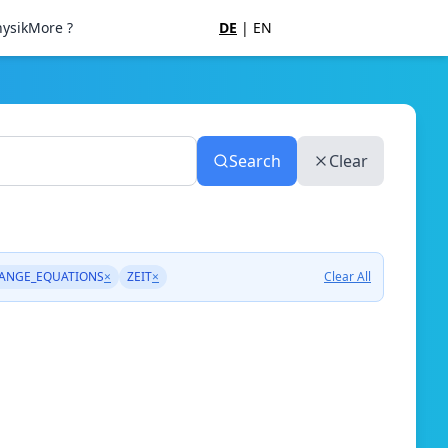
ysik
More ?
DE
|
EN
Search
Clear
ANGE_EQUATIONS
×
ZEIT
×
Clear All