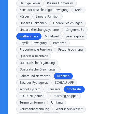
Häufige Fehler
Kleines Einmaleins
Konstant beschleunigte Bewegung
Kreis
Körper
Lineare Funktion
Lineare Funktionen
Lineare Gleichungen
Lineare Gleichungssysteme
Längenmaße
mathe_snack
Mittelwert
peer_explain
Physik – Bewegung
Potenzen
Proportionale Funktion
Prozentrechnung
Quadrat & Rechteck
Quadratische Ergänzung
Quadratische Gleichungen
Rabatt und Nettopreis
Rechnen
Satz des Pythagoras
SCHLAU_APP
school_system
Sinussatz
Stochastik
STUDENT_SNIPPET
teaching_snippet
Terme umformen
Umfang
Volumenberechnung
Wahrscheinlichkeit