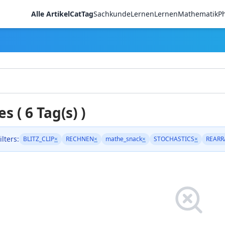
Alle Artikel
CatTag
Sachkunde
LernenLernen
Mathematik
Ph
es ( 6 Tag(s) )
ilters:
BLITZ_CLIP
×
RECHNEN
×
mathe_snack
×
STOCHASTICS
×
REARR