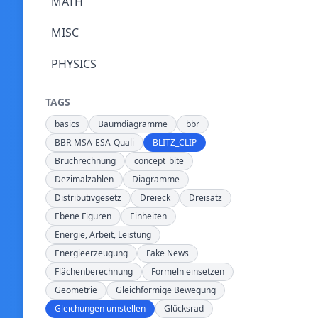
MATH
MISC
PHYSICS
TAGS
basics
Baumdiagramme
bbr
BBR-MSA-ESA-Quali
BLITZ_CLIP
Bruchrechnung
concept_bite
Dezimalzahlen
Diagramme
Distributivgesetz
Dreieck
Dreisatz
Ebene Figuren
Einheiten
Energie, Arbeit, Leistung
Energieerzeugung
Fake News
Flächenberechnung
Formeln einsetzen
Geometrie
Gleichförmige Bewegung
Gleichungen umstellen
Glücksrad