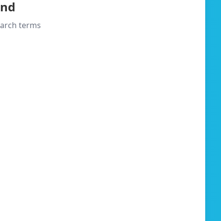
und
search terms