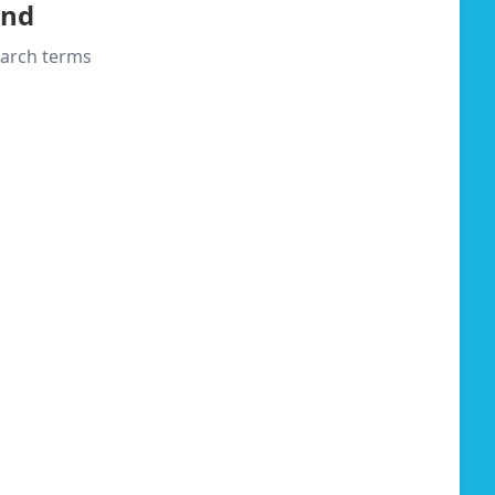
und
search terms