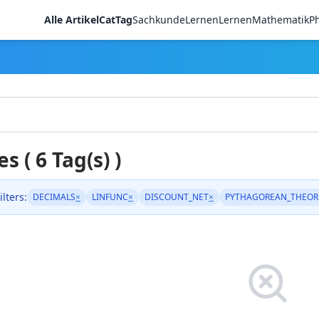
Alle Artikel
CatTag
Sachkunde
LernenLernen
Mathematik
Ph
es ( 6 Tag(s) )
ilters:
DECIMALS
×
LINFUNC
×
DISCOUNT_NET
×
PYTHAGOREAN_THEO