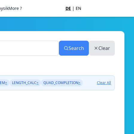
ysik
More ?
DE
|
EN
Search
Clear
REM
×
LENGTH_CALC
×
QUAD_COMPLETION
×
Clear All