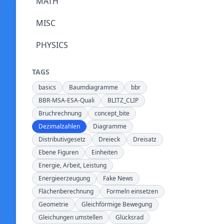
MATH
MISC
PHYSICS
TAGS
basics
Baumdiagramme
bbr
BBR-MSA-ESA-Quali
BLITZ_CLIP
Bruchrechnung
concept_bite
Dezimalzahlen
Diagramme
Distributivgesetz
Dreieck
Dreisatz
Ebene Figuren
Einheiten
Energie, Arbeit, Leistung
Energieerzeugung
Fake News
Flächenberechnung
Formeln einsetzen
Geometrie
Gleichförmige Bewegung
Gleichungen umstellen
Glücksrad