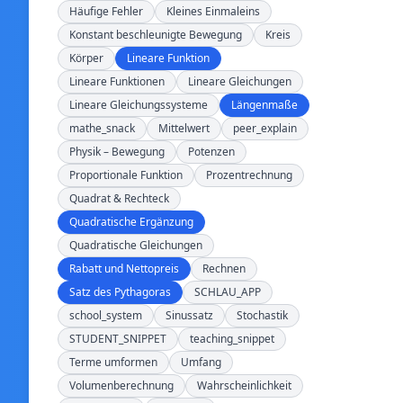
Häufige Fehler
Kleines Einmaleins
Konstant beschleunigte Bewegung
Kreis
Körper
Lineare Funktion
Lineare Funktionen
Lineare Gleichungen
Lineare Gleichungssysteme
Längenmaße
mathe_snack
Mittelwert
peer_explain
Physik – Bewegung
Potenzen
Proportionale Funktion
Prozentrechnung
Quadrat & Rechteck
Quadratische Ergänzung
Quadratische Gleichungen
Rabatt und Nettopreis
Rechnen
Satz des Pythagoras
SCHLAU_APP
school_system
Sinussatz
Stochastik
STUDENT_SNIPPET
teaching_snippet
Terme umformen
Umfang
Volumenberechnung
Wahrscheinlichkeit