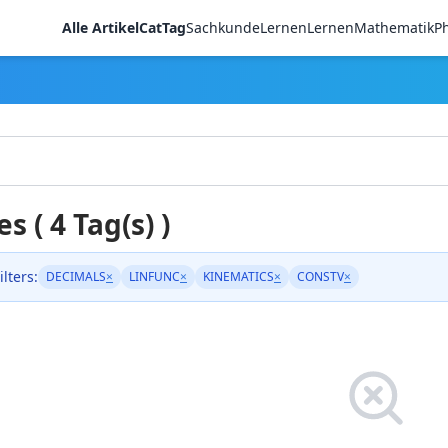
Alle Artikel
CatTag
Sachkunde
LernenLernen
Mathematik
Ph
es ( 4 Tag(s) )
ilters:
DECIMALS
×
LINFUNC
×
KINEMATICS
×
CONSTV
×