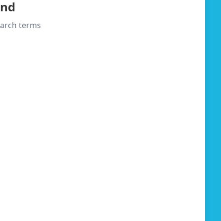
und
search terms