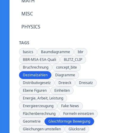
MATH
MISC
PHYSICS
TAGS
basics
Baumdiagramme
bbr
BBR-MSA-ESA-Quali
BLITZ_CLIP
Bruchrechnung
concept_bite
Dezimalzahlen
Diagramme
Distributivgesetz
Dreieck
Dreisatz
Ebene Figuren
Einheiten
Energie, Arbeit, Leistung
Energieerzeugung
Fake News
Flächenberechnung
Formeln einsetzen
Geometrie
Gleichförmige Bewegung
Gleichungen umstellen
Glücksrad