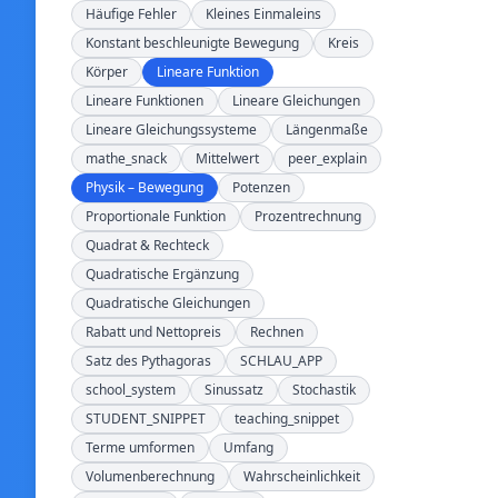
Häufige Fehler
Kleines Einmaleins
Konstant beschleunigte Bewegung
Kreis
Körper
Lineare Funktion
Lineare Funktionen
Lineare Gleichungen
Lineare Gleichungssysteme
Längenmaße
mathe_snack
Mittelwert
peer_explain
Physik – Bewegung
Potenzen
Proportionale Funktion
Prozentrechnung
Quadrat & Rechteck
Quadratische Ergänzung
Quadratische Gleichungen
Rabatt und Nettopreis
Rechnen
Satz des Pythagoras
SCHLAU_APP
school_system
Sinussatz
Stochastik
STUDENT_SNIPPET
teaching_snippet
Terme umformen
Umfang
Volumenberechnung
Wahrscheinlichkeit