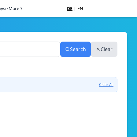
ysik
More ?
DE
|
EN
Search
Clear
Clear All