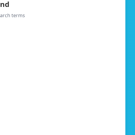
und
search terms