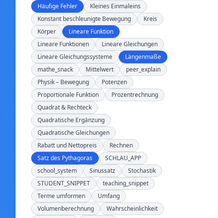
Häufige Fehler
Kleines Einmaleins
Konstant beschleunigte Bewegung
Kreis
Körper
Lineare Funktion
Lineare Funktionen
Lineare Gleichungen
Lineare Gleichungssysteme
Längenmaße
mathe_snack
Mittelwert
peer_explain
Physik – Bewegung
Potenzen
Proportionale Funktion
Prozentrechnung
Quadrat & Rechteck
Quadratische Ergänzung
Quadratische Gleichungen
Rabatt und Nettopreis
Rechnen
Satz des Pythagoras
SCHLAU_APP
school_system
Sinussatz
Stochastik
STUDENT_SNIPPET
teaching_snippet
Terme umformen
Umfang
Volumenberechnung
Wahrscheinlichkeit