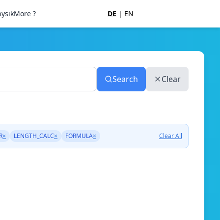
ysik
More ?
DE
|
EN
Search
Clear
R
×
LENGTH_CALC
×
FORMULA
×
Clear All