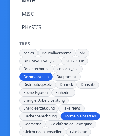
MATH
MISC
PHYSICS
TAGS
basics
Baumdiagramme
bbr
BBR-MSA-ESA-Quali
BLITZ_CLIP
Bruchrechnung
concept_bite
Dezimalzahlen
Diagramme
Distributivgesetz
Dreieck
Dreisatz
Ebene Figuren
Einheiten
Energie, Arbeit, Leistung
Energieerzeugung
Fake News
Flächenberechnung
Formeln einsetzen
Geometrie
Gleichförmige Bewegung
Gleichungen umstellen
Glücksrad