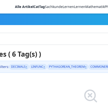
Alle Artikel
CatTag
Sachkunde
LernenLernen
Mathematik
Ph
es ( 6 Tag(s) )
ilters:
DECIMALS
×
LINFUNC
×
PYTHAGOREAN_THEOREM
×
COMMONER