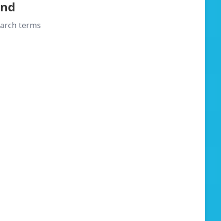
und
search terms