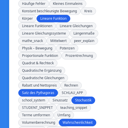
Häufige Fehler
Kleines Einmaleins
Konstant beschleunigte Bewegung
Kreis
Körper
Lineare Funktion
Lineare Funktionen
Lineare Gleichungen
Lineare Gleichungssysteme
Längenmaße
mathe_snack
Mittelwert
peer_explain
Physik – Bewegung
Potenzen
Proportionale Funktion
Prozentrechnung
Quadrat & Rechteck
Quadratische Ergänzung
Quadratische Gleichungen
Rabatt und Nettopreis
Rechnen
Satz des Pythagoras
SCHLAU_APP
school_system
Sinussatz
Stochastik
STUDENT_SNIPPET
teaching_snippet
Terme umformen
Umfang
Volumenberechnung
Wahrscheinlichkeit