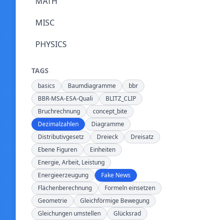
MATH
MISC
PHYSICS
TAGS
basics
Baumdiagramme
bbr
BBR-MSA-ESA-Quali
BLITZ_CLIP
Bruchrechnung
concept_bite
Dezimalzahlen
Diagramme
Distributivgesetz
Dreieck
Dreisatz
Ebene Figuren
Einheiten
Energie, Arbeit, Leistung
Energieerzeugung
Fake News
Flächenberechnung
Formeln einsetzen
Geometrie
Gleichförmige Bewegung
Gleichungen umstellen
Glücksrad