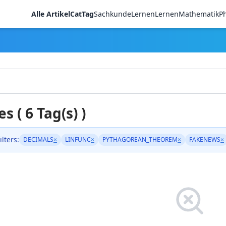
Alle Artikel
CatTag
Sachkunde
LernenLernen
Mathematik
Ph
es ( 6 Tag(s) )
ilters:
DECIMALS
×
LINFUNC
×
PYTHAGOREAN_THEOREM
×
FAKENEWS
×