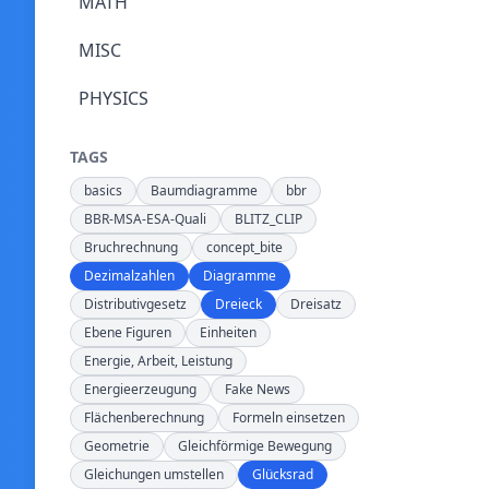
MATH
MISC
PHYSICS
TAGS
basics
Baumdiagramme
bbr
BBR-MSA-ESA-Quali
BLITZ_CLIP
Bruchrechnung
concept_bite
Dezimalzahlen
Diagramme
Distributivgesetz
Dreieck
Dreisatz
Ebene Figuren
Einheiten
Energie, Arbeit, Leistung
Energieerzeugung
Fake News
Flächenberechnung
Formeln einsetzen
Geometrie
Gleichförmige Bewegung
Gleichungen umstellen
Glücksrad