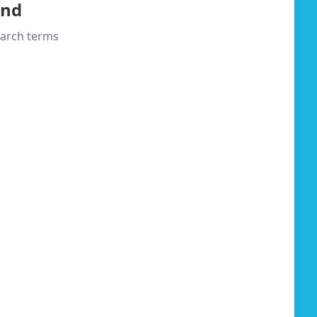
und
search terms