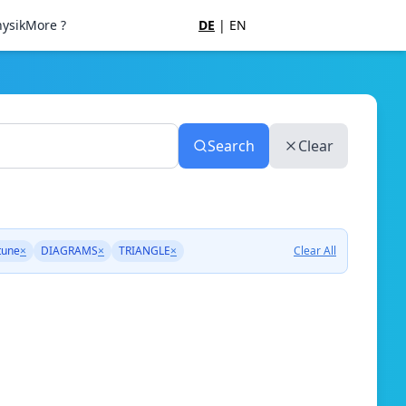
ysik
More ?
DE
|
EN
Search
Clear
tune
×
DIAGRAMS
×
TRIANGLE
×
Clear All