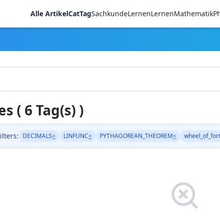
Alle Artikel
CatTag
Sachkunde
LernenLernen
Mathematik
Ph
es ( 6 Tag(s) )
ilters:
DECIMALS
×
LINFUNC
×
PYTHAGOREAN_THEOREM
×
wheel_of_for