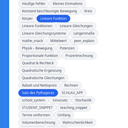
Häufige Fehler
Kleines Einmaleins
Konstant beschleunigte Bewegung
Kreis
Körper
Lineare Funktion
Lineare Funktionen
Lineare Gleichungen
Lineare Gleichungssysteme
Längenmaße
mathe_snack
Mittelwert
peer_explain
Physik – Bewegung
Potenzen
Proportionale Funktion
Prozentrechnung
Quadrat & Rechteck
Quadratische Ergänzung
Quadratische Gleichungen
Rabatt und Nettopreis
Rechnen
Satz des Pythagoras
SCHLAU_APP
school_system
Sinussatz
Stochastik
STUDENT_SNIPPET
teaching_snippet
Terme umformen
Umfang
Volumenberechnung
Wahrscheinlichkeit