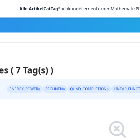
Alle Artikel
CatTag
Sachkunde
LernenLernen
Mathematik
Ph
es ( 7 Tag(s) )
ENERGY_POWER
×
RECHNEN
×
QUAD_COMPLETION
×
LINEAR_FUNC