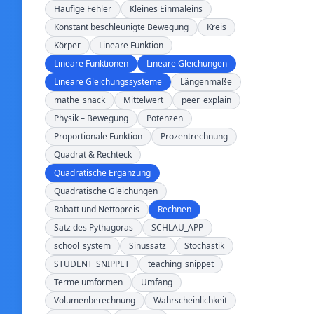
Häufige Fehler
Kleines Einmaleins
Konstant beschleunigte Bewegung
Kreis
Körper
Lineare Funktion
Lineare Funktionen
Lineare Gleichungen
Lineare Gleichungssysteme
Längenmaße
mathe_snack
Mittelwert
peer_explain
Physik – Bewegung
Potenzen
Proportionale Funktion
Prozentrechnung
Quadrat & Rechteck
Quadratische Ergänzung
Quadratische Gleichungen
Rabatt und Nettopreis
Rechnen
Satz des Pythagoras
SCHLAU_APP
school_system
Sinussatz
Stochastik
STUDENT_SNIPPET
teaching_snippet
Terme umformen
Umfang
Volumenberechnung
Wahrscheinlichkeit