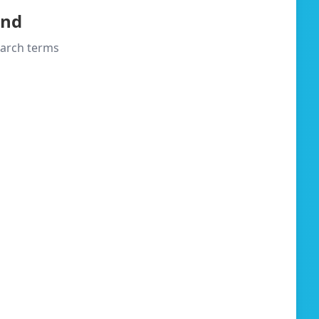
und
search terms