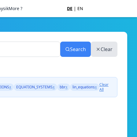
ysik
More ?
DE
|
EN
Search
Clear
Clear
TIONS
×
EQUATION_SYSTEMS
×
bbr
×
lin_equations
×
All