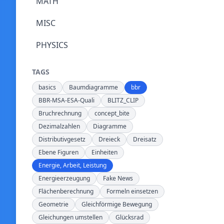
MATH
MISC
PHYSICS
TAGS
basics
Baumdiagramme
bbr
BBR-MSA-ESA-Quali
BLITZ_CLIP
Bruchrechnung
concept_bite
Dezimalzahlen
Diagramme
Distributivgesetz
Dreieck
Dreisatz
Ebene Figuren
Einheiten
Energie, Arbeit, Leistung
Energieerzeugung
Fake News
Flächenberechnung
Formeln einsetzen
Geometrie
Gleichförmige Bewegung
Gleichungen umstellen
Glücksrad