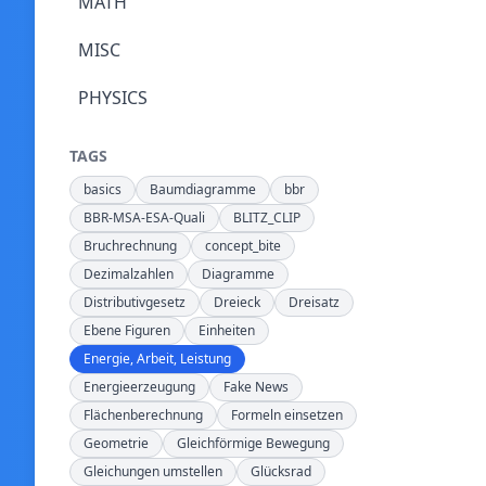
MATH
MISC
PHYSICS
TAGS
basics
Baumdiagramme
bbr
BBR-MSA-ESA-Quali
BLITZ_CLIP
Bruchrechnung
concept_bite
Dezimalzahlen
Diagramme
Distributivgesetz
Dreieck
Dreisatz
Ebene Figuren
Einheiten
Energie, Arbeit, Leistung
Energieerzeugung
Fake News
Flächenberechnung
Formeln einsetzen
Geometrie
Gleichförmige Bewegung
Gleichungen umstellen
Glücksrad