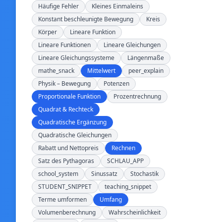
Häufige Fehler
Kleines Einmaleins
Konstant beschleunigte Bewegung
Kreis
Körper
Lineare Funktion
Lineare Funktionen
Lineare Gleichungen
Lineare Gleichungssysteme
Längenmaße
mathe_snack
Mittelwert
peer_explain
Physik – Bewegung
Potenzen
Proportionale Funktion
Prozentrechnung
Quadrat & Rechteck
Quadratische Ergänzung
Quadratische Gleichungen
Rabatt und Nettopreis
Rechnen
Satz des Pythagoras
SCHLAU_APP
school_system
Sinussatz
Stochastik
STUDENT_SNIPPET
teaching_snippet
Terme umformen
Umfang
Volumenberechnung
Wahrscheinlichkeit