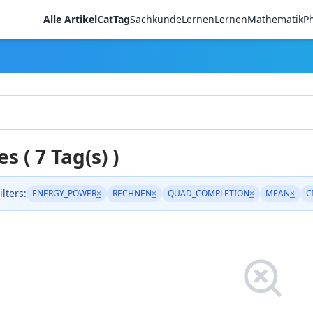
Alle Artikel
CatTag
Sachkunde
LernenLernen
Mathematik
Ph
es ( 7 Tag(s) )
ilters:
ENERGY_POWER
×
RECHNEN
×
QUAD_COMPLETION
×
MEAN
×
C