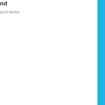
und
search terms