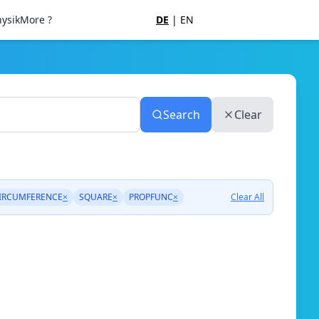
ysik
More ?
DE
|
EN
Search
Clear
IRCUMFERENCE
×
SQUARE
×
PROPFUNC
×
Clear All