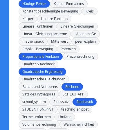
Häufige Fehler
Kleines Einmaleins
Konstant beschleunigte Bewegung
Kreis
Körper
Lineare Funktion
Lineare Funktionen
Lineare Gleichungen
Lineare Gleichungssysteme
Längenmaße
mathe_snack
Mittelwert
peer_explain
Physik – Bewegung
Potenzen
Proportionale Funktion
Prozentrechnung
Quadrat & Rechteck
Quadratische Ergänzung
Quadratische Gleichungen
Rabatt und Nettopreis
Rechnen
Satz des Pythagoras
SCHLAU_APP
school_system
Sinussatz
Stochastik
STUDENT_SNIPPET
teaching_snippet
Terme umformen
Umfang
Volumenberechnung
Wahrscheinlichkeit