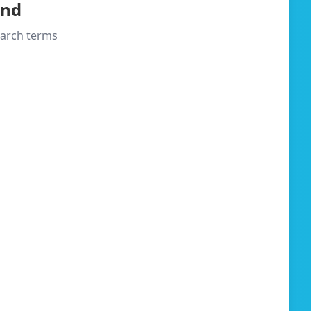
und
search terms