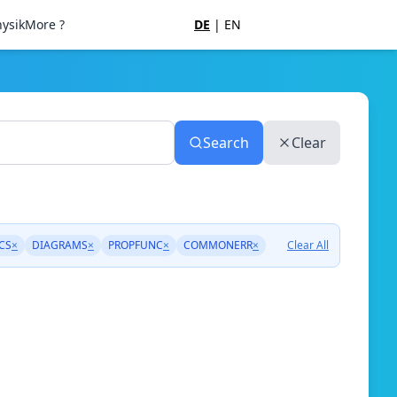
ysik
More ?
DE
|
EN
Search
Clear
CS
×
DIAGRAMS
×
PROPFUNC
×
COMMONERR
×
Clear All