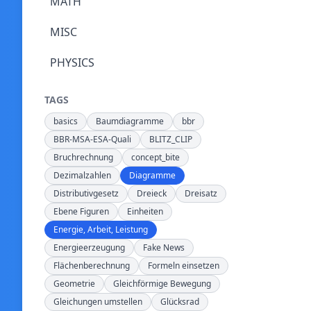
MATH
MISC
PHYSICS
TAGS
basics
Baumdiagramme
bbr
BBR-MSA-ESA-Quali
BLITZ_CLIP
Bruchrechnung
concept_bite
Dezimalzahlen
Diagramme
Distributivgesetz
Dreieck
Dreisatz
Ebene Figuren
Einheiten
Energie, Arbeit, Leistung
Energieerzeugung
Fake News
Flächenberechnung
Formeln einsetzen
Geometrie
Gleichförmige Bewegung
Gleichungen umstellen
Glücksrad