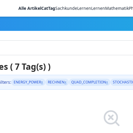
Alle Artikel
CatTag
Sachkunde
LernenLernen
Mathematik
Ph
es ( 7 Tag(s) )
ilters:
ENERGY_POWER
×
RECHNEN
×
QUAD_COMPLETION
×
STOCHASTI