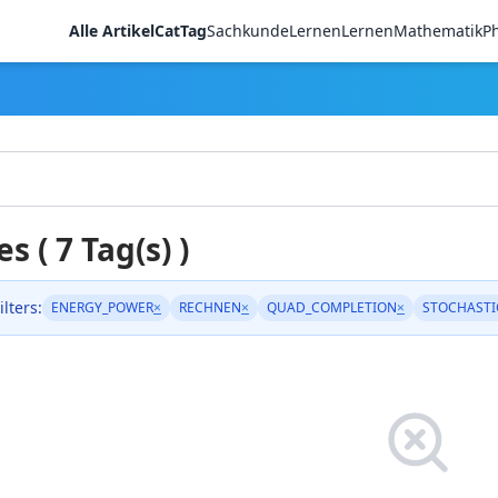
Alle Artikel
CatTag
Sachkunde
LernenLernen
Mathematik
Ph
es ( 7 Tag(s) )
ilters:
ENERGY_POWER
×
RECHNEN
×
QUAD_COMPLETION
×
STOCHASTI