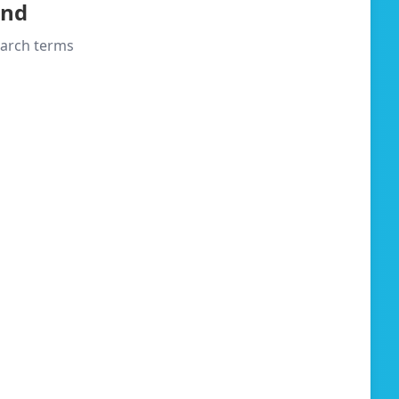
und
search terms