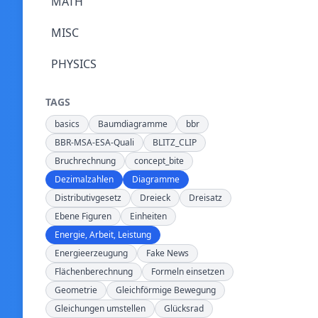
MATH
MISC
PHYSICS
TAGS
basics
Baumdiagramme
bbr
BBR-MSA-ESA-Quali
BLITZ_CLIP
Bruchrechnung
concept_bite
Dezimalzahlen
Diagramme
Distributivgesetz
Dreieck
Dreisatz
Ebene Figuren
Einheiten
Energie, Arbeit, Leistung
Energieerzeugung
Fake News
Flächenberechnung
Formeln einsetzen
Geometrie
Gleichförmige Bewegung
Gleichungen umstellen
Glücksrad