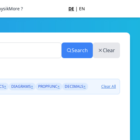
ysik
More ?
DE
|
EN
Search
Clear
CS
×
DIAGRAMS
×
PROPFUNC
×
DECIMALS
×
Clear All