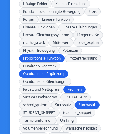
Häufige Fehler
Kleines Einmaleins
Konstant beschleunigte Bewegung
Kreis
Körper
Lineare Funktion
Lineare Funktionen
Lineare Gleichungen
Lineare Gleichungssysteme
Längenmaße
mathe_snack
Mittelwert
peer_explain
Physik – Bewegung
Potenzen
Proportionale Funktion
Prozentrechnung
Quadrat & Rechteck
Quadratische Ergänzung
Quadratische Gleichungen
Rabatt und Nettopreis
Rechnen
Satz des Pythagoras
SCHLAU_APP
school_system
Sinussatz
Stochastik
STUDENT_SNIPPET
teaching_snippet
Terme umformen
Umfang
Volumenberechnung
Wahrscheinlichkeit