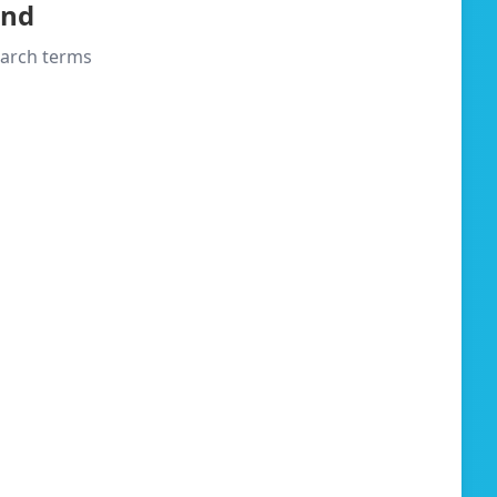
und
search terms