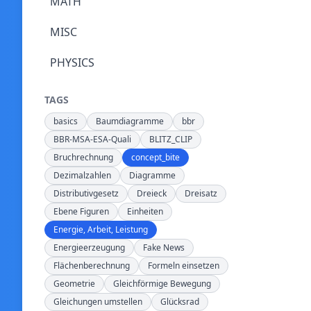
MATH
MISC
PHYSICS
TAGS
basics
Baumdiagramme
bbr
BBR-MSA-ESA-Quali
BLITZ_CLIP
Bruchrechnung
concept_bite
Dezimalzahlen
Diagramme
Distributivgesetz
Dreieck
Dreisatz
Ebene Figuren
Einheiten
Energie, Arbeit, Leistung
Energieerzeugung
Fake News
Flächenberechnung
Formeln einsetzen
Geometrie
Gleichförmige Bewegung
Gleichungen umstellen
Glücksrad