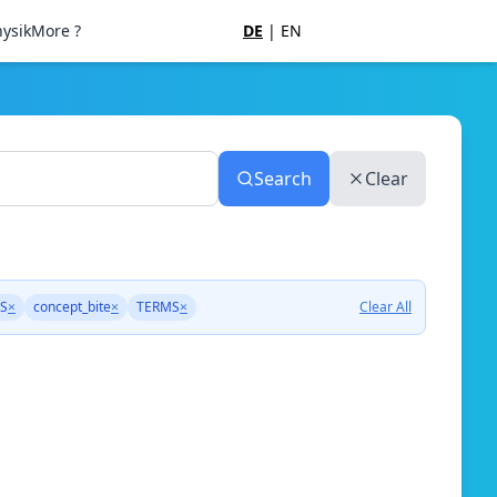
ysik
More ?
DE
|
EN
Search
Clear
S
×
concept_bite
×
TERMS
×
Clear All