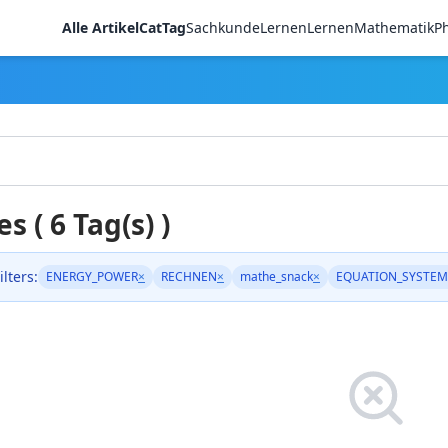
Alle Artikel
CatTag
Sachkunde
LernenLernen
Mathematik
Ph
es ( 6 Tag(s) )
ilters:
ENERGY_POWER
×
RECHNEN
×
mathe_snack
×
EQUATION_SYSTEM