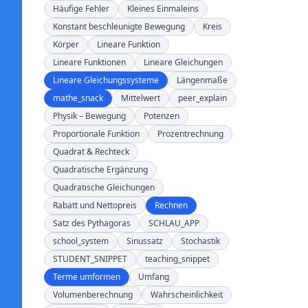
Häufige Fehler
Kleines Einmaleins
Konstant beschleunigte Bewegung
Kreis
Körper
Lineare Funktion
Lineare Funktionen
Lineare Gleichungen
Lineare Gleichungssysteme
Längenmaße
mathe_snack
Mittelwert
peer_explain
Physik – Bewegung
Potenzen
Proportionale Funktion
Prozentrechnung
Quadrat & Rechteck
Quadratische Ergänzung
Quadratische Gleichungen
Rabatt und Nettopreis
Rechnen
Satz des Pythagoras
SCHLAU_APP
school_system
Sinussatz
Stochastik
STUDENT_SNIPPET
teaching_snippet
Terme umformen
Umfang
Volumenberechnung
Wahrscheinlichkeit