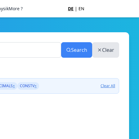
ysik
More ?
DE
|
EN
Search
Clear
CIMALS
×
CONSTV
×
Clear All