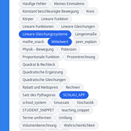
Häufige Fehler
Kleines Einmaleins
Konstant beschleunigte Bewegung
Kreis
Körper
Lineare Funktion
Lineare Funktionen
Lineare Gleichungen
Lineare Gleichungssysteme
Längenmaße
mathe_snack
Mittelwert
peer_explain
Physik – Bewegung
Potenzen
Proportionale Funktion
Prozentrechnung
Quadrat & Rechteck
Quadratische Ergänzung
Quadratische Gleichungen
Rabatt und Nettopreis
Rechnen
Satz des Pythagoras
SCHLAU_APP
school_system
Sinussatz
Stochastik
STUDENT_SNIPPET
teaching_snippet
Terme umformen
Umfang
Volumenberechnung
Wahrscheinlichkeit