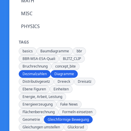
MATH
MISC
PHYSICS
TAGS
basics
Baumdiagramme
bbr
BBR-MSA-ESA-Quali
BLITZ_CLIP
Bruchrechnung
concept_bite
Dezimalzahlen
Diagramme
Distributivgesetz
Dreieck
Dreisatz
Ebene Figuren
Einheiten
Energie, Arbeit, Leistung
Energieerzeugung
Fake News
Flächenberechnung
Formeln einsetzen
Geometrie
Gleichförmige Bewegung
Gleichungen umstellen
Glücksrad