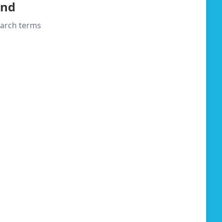
und
search terms