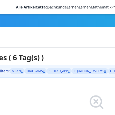
Alle Artikel
CatTag
Sachkunde
LernenLernen
Mathematik
Ph
es ( 6 Tag(s) )
ilters:
MEAN
×
DIAGRAMS
×
SCHLAU_APP
×
EQUATION_SYSTEMS
×
DE