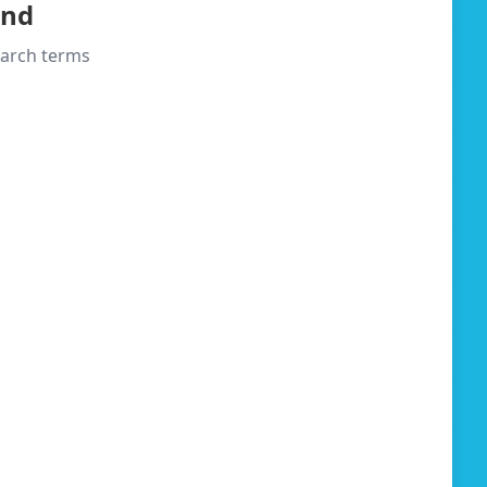
und
search terms