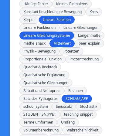
Häufige Fehler
Kleines Einmaleins
Konstant beschleunigte Bewegung
Kreis
Körper
Lineare Funktion
Lineare Funktionen
Lineare Gleichungen
Lineare Gleichungssysteme
Längenmaße
mathe_snack
Mittelwert
peer_explain
Physik – Bewegung
Potenzen
Proportionale Funktion
Prozentrechnung
Quadrat & Rechteck
Quadratische Ergänzung
Quadratische Gleichungen
Rabatt und Nettopreis
Rechnen
Satz des Pythagoras
SCHLAU_APP
school_system
Sinussatz
Stochastik
STUDENT_SNIPPET
teaching_snippet
Terme umformen
Umfang
Volumenberechnung
Wahrscheinlichkeit