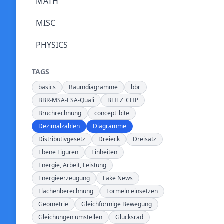
MATH
MISC
PHYSICS
TAGS
basics
Baumdiagramme
bbr
BBR-MSA-ESA-Quali
BLITZ_CLIP
Bruchrechnung
concept_bite
Dezimalzahlen
Diagramme
Distributivgesetz
Dreieck
Dreisatz
Ebene Figuren
Einheiten
Energie, Arbeit, Leistung
Energieerzeugung
Fake News
Flächenberechnung
Formeln einsetzen
Geometrie
Gleichförmige Bewegung
Gleichungen umstellen
Glücksrad