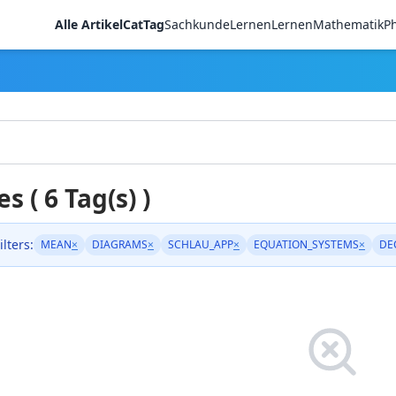
Alle Artikel
CatTag
Sachkunde
LernenLernen
Mathematik
Ph
es ( 6 Tag(s) )
ilters:
MEAN
×
DIAGRAMS
×
SCHLAU_APP
×
EQUATION_SYSTEMS
×
DE