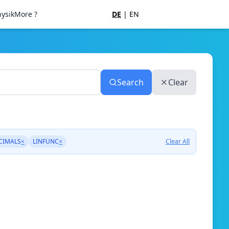
ysik
More ?
DE
|
EN
Search
Clear
CIMALS
×
LINFUNC
×
Clear All