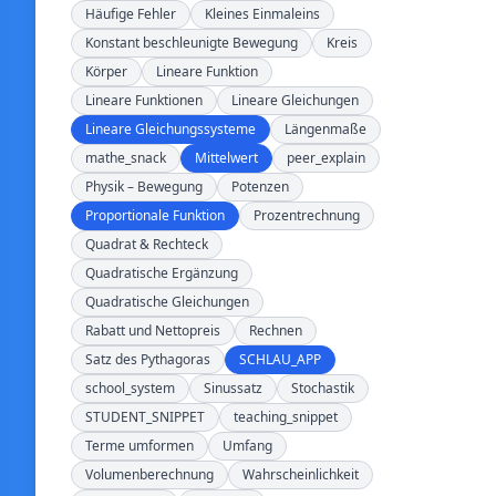
Häufige Fehler
Kleines Einmaleins
Konstant beschleunigte Bewegung
Kreis
Körper
Lineare Funktion
Lineare Funktionen
Lineare Gleichungen
Lineare Gleichungssysteme
Längenmaße
mathe_snack
Mittelwert
peer_explain
Physik – Bewegung
Potenzen
Proportionale Funktion
Prozentrechnung
Quadrat & Rechteck
Quadratische Ergänzung
Quadratische Gleichungen
Rabatt und Nettopreis
Rechnen
Satz des Pythagoras
SCHLAU_APP
school_system
Sinussatz
Stochastik
STUDENT_SNIPPET
teaching_snippet
Terme umformen
Umfang
Volumenberechnung
Wahrscheinlichkeit