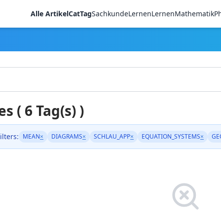
Alle Artikel
CatTag
Sachkunde
LernenLernen
Mathematik
Ph
es ( 6 Tag(s) )
ilters:
MEAN
×
DIAGRAMS
×
SCHLAU_APP
×
EQUATION_SYSTEMS
×
GE