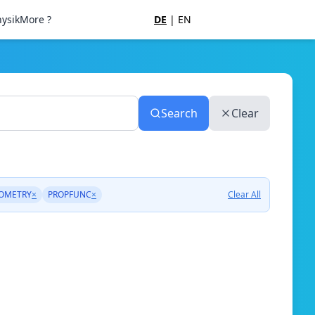
ysik
More ?
DE
|
EN
Search
Clear
OMETRY
×
PROPFUNC
×
Clear All