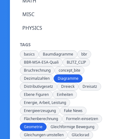
MATH
MISC
PHYSICS
TAGS
basics
Baumdiagramme
bbr
BBR-MSA-ESA-Quali
BLITZ_CLIP
Bruchrechnung
concept_bite
Dezimalzahlen
Diagramme
Distributivgesetz
Dreieck
Dreisatz
Ebene Figuren
Einheiten
Energie, Arbeit, Leistung
Energieerzeugung
Fake News
Flächenberechnung
Formeln einsetzen
Geometrie
Gleichförmige Bewegung
Gleichungen umstellen
Glücksrad