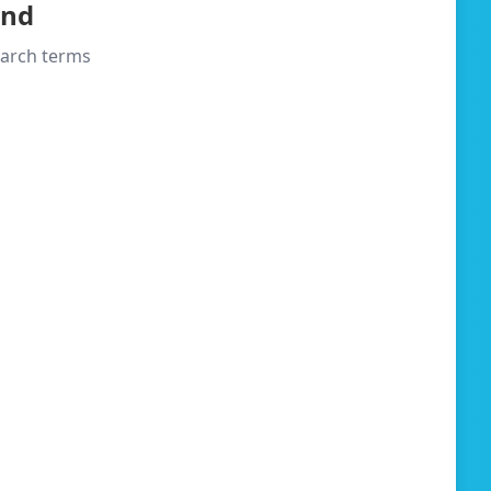
und
search terms