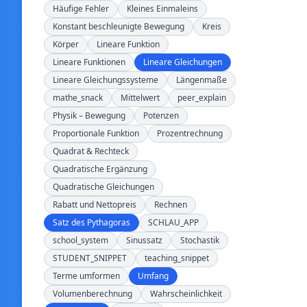
Häufige Fehler
Kleines Einmaleins
Konstant beschleunigte Bewegung
Kreis
Körper
Lineare Funktion
Lineare Funktionen
Lineare Gleichungen
Lineare Gleichungssysteme
Längenmaße
mathe_snack
Mittelwert
peer_explain
Physik – Bewegung
Potenzen
Proportionale Funktion
Prozentrechnung
Quadrat & Rechteck
Quadratische Ergänzung
Quadratische Gleichungen
Rabatt und Nettopreis
Rechnen
Satz des Pythagoras
SCHLAU_APP
school_system
Sinussatz
Stochastik
STUDENT_SNIPPET
teaching_snippet
Terme umformen
Umfang
Volumenberechnung
Wahrscheinlichkeit