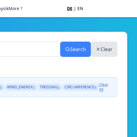
ysik
More ?
DE
|
EN
Search
Clear
Clear
s
×
WIND_ENERGY
×
TREEDIAG
×
CIRCUMFERENCE
×
All