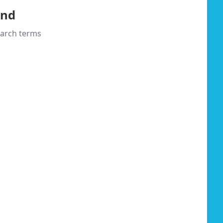
und
search terms