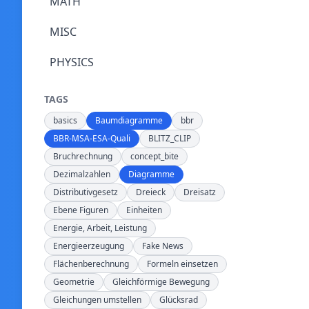
MATH
MISC
PHYSICS
TAGS
basics
Baumdiagramme
bbr
BBR-MSA-ESA-Quali
BLITZ_CLIP
Bruchrechnung
concept_bite
Dezimalzahlen
Diagramme
Distributivgesetz
Dreieck
Dreisatz
Ebene Figuren
Einheiten
Energie, Arbeit, Leistung
Energieerzeugung
Fake News
Flächenberechnung
Formeln einsetzen
Geometrie
Gleichförmige Bewegung
Gleichungen umstellen
Glücksrad