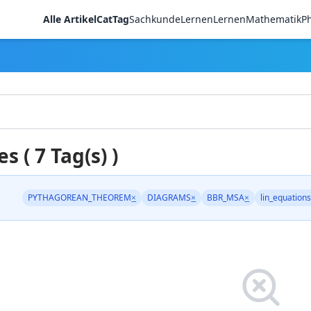
Alle Artikel
CatTag
Sachkunde
LernenLernen
Mathematik
Ph
es ( 7 Tag(s) )
PYTHAGOREAN_THEOREM
×
DIAGRAMS
×
BBR_MSA
×
lin_equation