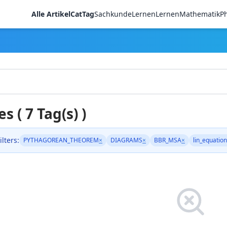
Alle Artikel
CatTag
Sachkunde
LernenLernen
Mathematik
Ph
es ( 7 Tag(s) )
ilters:
PYTHAGOREAN_THEOREM
×
DIAGRAMS
×
BBR_MSA
×
lin_equatio