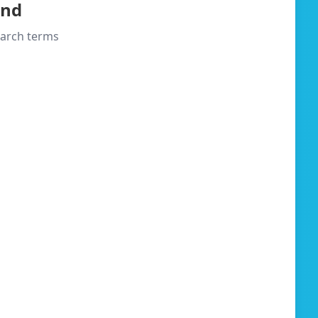
und
search terms