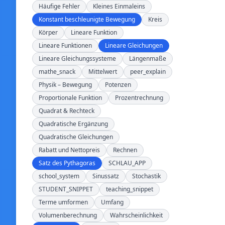
Häufige Fehler
Kleines Einmaleins
Konstant beschleunigte Bewegung
Kreis
Körper
Lineare Funktion
Lineare Funktionen
Lineare Gleichungen
Lineare Gleichungssysteme
Längenmaße
mathe_snack
Mittelwert
peer_explain
Physik – Bewegung
Potenzen
Proportionale Funktion
Prozentrechnung
Quadrat & Rechteck
Quadratische Ergänzung
Quadratische Gleichungen
Rabatt und Nettopreis
Rechnen
Satz des Pythagoras
SCHLAU_APP
school_system
Sinussatz
Stochastik
STUDENT_SNIPPET
teaching_snippet
Terme umformen
Umfang
Volumenberechnung
Wahrscheinlichkeit