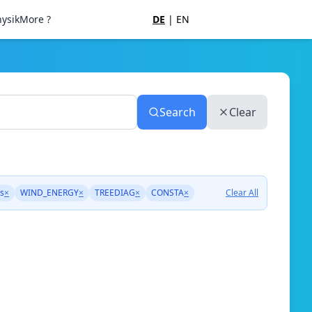
ysik
More ?
DE
|
EN
Search
Clear
ns
×
WIND_ENERGY
×
TREEDIAG
×
CONSTA
×
Clear All