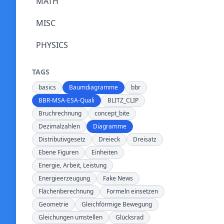
MATH
MISC
PHYSICS
TAGS
basics
Baumdiagramme
bbr
BBR-MSA-ESA-Quali
BLITZ_CLIP
Bruchrechnung
concept_bite
Dezimalzahlen
Diagramme
Distributivgesetz
Dreieck
Dreisatz
Ebene Figuren
Einheiten
Energie, Arbeit, Leistung
Energieerzeugung
Fake News
Flächenberechnung
Formeln einsetzen
Geometrie
Gleichförmige Bewegung
Gleichungen umstellen
Glücksrad