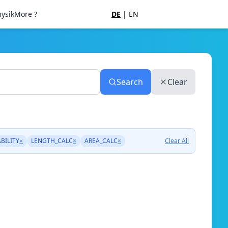
ysik
More ?
DE
|
EN
Search
Clear
BILITY
×
LENGTH_CALC
×
AREA_CALC
×
Clear All