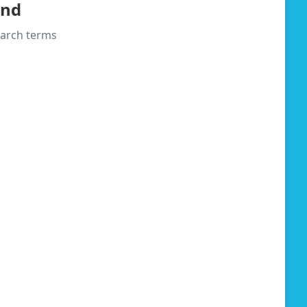
und
search terms