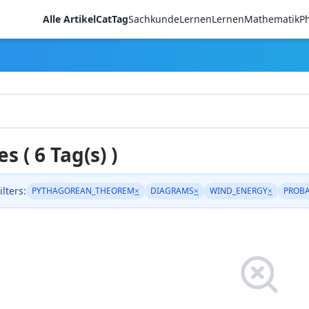
Alle Artikel
CatTag
Sachkunde
LernenLernen
Mathematik
Ph
es ( 6 Tag(s) )
ilters:
PYTHAGOREAN_THEOREM
×
DIAGRAMS
×
WIND_ENERGY
×
PROBA