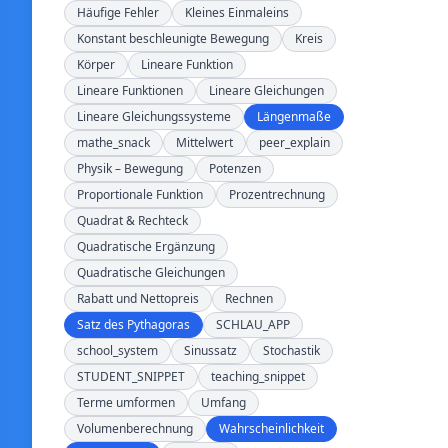
Häufige Fehler
Kleines Einmaleins
Konstant beschleunigte Bewegung
Kreis
Körper
Lineare Funktion
Lineare Funktionen
Lineare Gleichungen
Lineare Gleichungssysteme
Längenmaße
mathe_snack
Mittelwert
peer_explain
Physik – Bewegung
Potenzen
Proportionale Funktion
Prozentrechnung
Quadrat & Rechteck
Quadratische Ergänzung
Quadratische Gleichungen
Rabatt und Nettopreis
Rechnen
Satz des Pythagoras
SCHLAU_APP
school_system
Sinussatz
Stochastik
STUDENT_SNIPPET
teaching_snippet
Terme umformen
Umfang
Volumenberechnung
Wahrscheinlichkeit