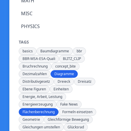
MATH
MISC
PHYSICS
TAGS
basics
Baumdiagramme
bbr
BBR-MSA-ESA-Quali
BLITZ_CLIP
Bruchrechnung
concept_bite
Dezimalzahlen
Diagramme
Distributivgesetz
Dreieck
Dreisatz
Ebene Figuren
Einheiten
Energie, Arbeit, Leistung
Energieerzeugung
Fake News
Flächenberechnung
Formeln einsetzen
Geometrie
Gleichförmige Bewegung
Gleichungen umstellen
Glücksrad