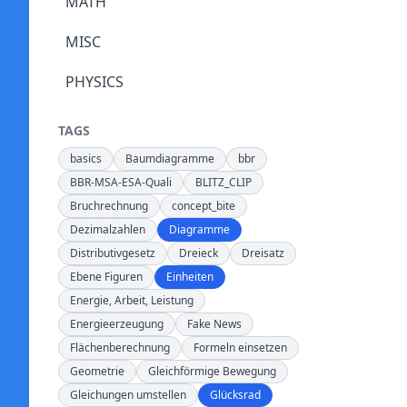
MATH
MISC
PHYSICS
TAGS
basics
Baumdiagramme
bbr
BBR-MSA-ESA-Quali
BLITZ_CLIP
Bruchrechnung
concept_bite
Dezimalzahlen
Diagramme
Distributivgesetz
Dreieck
Dreisatz
Ebene Figuren
Einheiten
Energie, Arbeit, Leistung
Energieerzeugung
Fake News
Flächenberechnung
Formeln einsetzen
Geometrie
Gleichförmige Bewegung
Gleichungen umstellen
Glücksrad