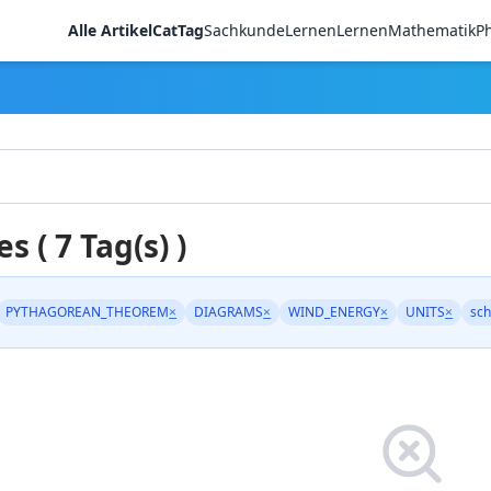
Alle Artikel
CatTag
Sachkunde
LernenLernen
Mathematik
Ph
es ( 7 Tag(s) )
PYTHAGOREAN_THEOREM
×
DIAGRAMS
×
WIND_ENERGY
×
UNITS
×
sch