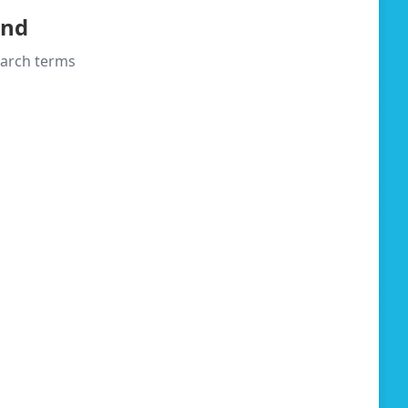
und
search terms