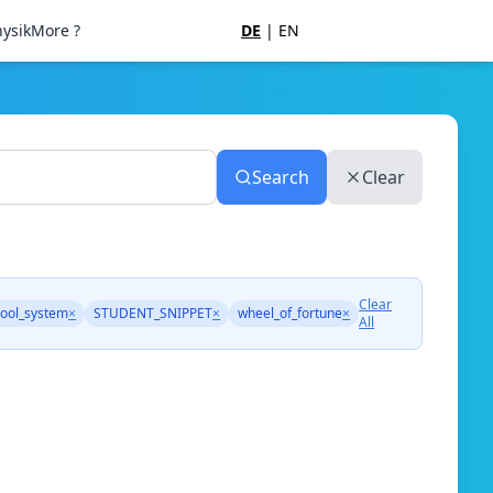
ysik
More ?
DE
|
EN
Search
Clear
Clear
ool_system
×
STUDENT_SNIPPET
×
wheel_of_fortune
×
All