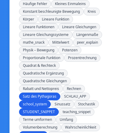
Häufige Fehler
Kleines Einmaleins
Konstant beschleunigte Bewegung
Kreis
Körper
Lineare Funktion
Lineare Funktionen
Lineare Gleichungen
Lineare Gleichungssysteme
Längenmaße
mathe_snack
Mittelwert
peer_explain
Physik – Bewegung
Potenzen
Proportionale Funktion
Prozentrechnung
Quadrat & Rechteck
Quadratische Ergänzung
Quadratische Gleichungen
Rabatt und Nettopreis
Rechnen
Satz des Pythagoras
SCHLAU_APP
school_system
Sinussatz
Stochastik
STUDENT_SNIPPET
teaching_snippet
Terme umformen
Umfang
Volumenberechnung
Wahrscheinlichkeit