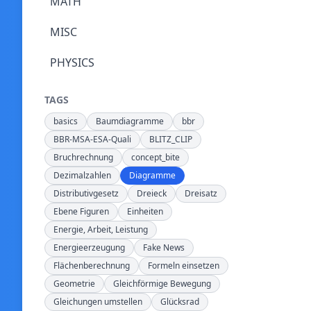
MATH
MISC
PHYSICS
TAGS
basics
Baumdiagramme
bbr
BBR-MSA-ESA-Quali
BLITZ_CLIP
Bruchrechnung
concept_bite
Dezimalzahlen
Diagramme
Distributivgesetz
Dreieck
Dreisatz
Ebene Figuren
Einheiten
Energie, Arbeit, Leistung
Energieerzeugung
Fake News
Flächenberechnung
Formeln einsetzen
Geometrie
Gleichförmige Bewegung
Gleichungen umstellen
Glücksrad