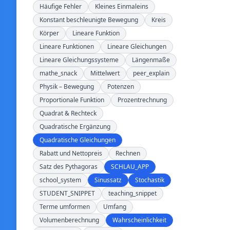
Häufige Fehler
Kleines Einmaleins
Konstant beschleunigte Bewegung
Kreis
Körper
Lineare Funktion
Lineare Funktionen
Lineare Gleichungen
Lineare Gleichungssysteme
Längenmaße
mathe_snack
Mittelwert
peer_explain
Physik – Bewegung
Potenzen
Proportionale Funktion
Prozentrechnung
Quadrat & Rechteck
Quadratische Ergänzung
Quadratische Gleichungen
Rabatt und Nettopreis
Rechnen
Satz des Pythagoras
SCHLAU_APP
school_system
Sinussatz
Stochastik
STUDENT_SNIPPET
teaching_snippet
Terme umformen
Umfang
Volumenberechnung
Wahrscheinlichkeit