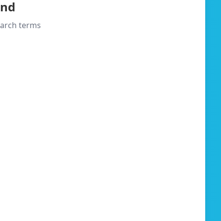
und
search terms