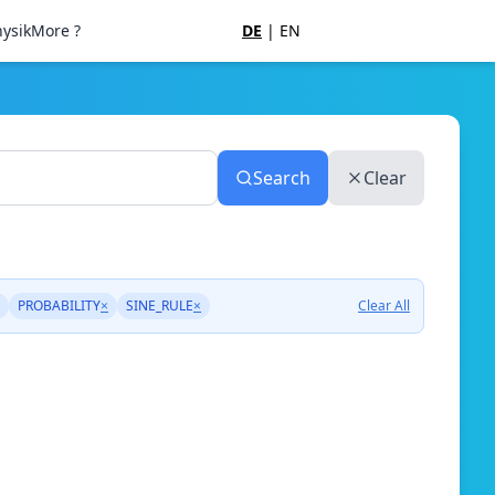
ysik
More ?
DE
|
EN
Search
Clear
PROBABILITY
×
SINE_RULE
×
Clear All