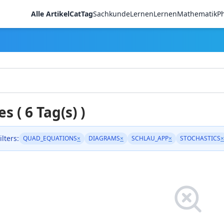
Alle Artikel
CatTag
Sachkunde
LernenLernen
Mathematik
Ph
es ( 6 Tag(s) )
ilters:
QUAD_EQUATIONS
×
DIAGRAMS
×
SCHLAU_APP
×
STOCHASTICS
×