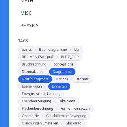
MATH
MISC
PHYSICS
TAGS
basics
Baumdiagramme
bbr
BBR-MSA-ESA-Quali
BLITZ_CLIP
Bruchrechnung
concept_bite
Dezimalzahlen
Diagramme
Distributivgesetz
Dreieck
Dreisatz
Ebene Figuren
Einheiten
Energie, Arbeit, Leistung
Energieerzeugung
Fake News
Flächenberechnung
Formeln einsetzen
Geometrie
Gleichförmige Bewegung
Gleichungen umstellen
Glücksrad