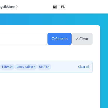
ysik
More ?
DE
|
EN
Search
Clear
TERMS
×
times_tables
×
UNITS
×
Clear All