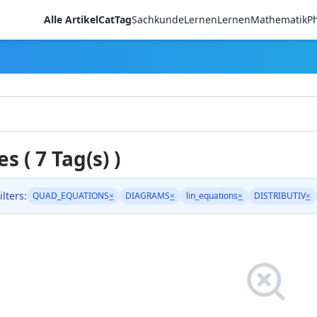
Alle Artikel
CatTag
Sachkunde
LernenLernen
Mathematik
Ph
es ( 7 Tag(s) )
ilters:
QUAD_EQUATIONS
×
DIAGRAMS
×
lin_equations
×
DISTRIBUTIV
×