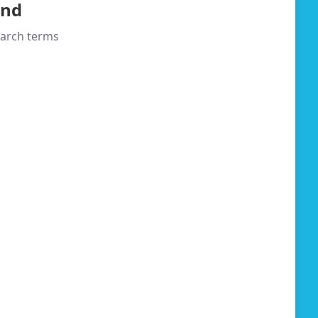
und
search terms