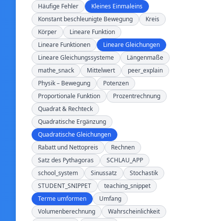
Häufige Fehler
Kleines Einmaleins
Konstant beschleunigte Bewegung
Kreis
Körper
Lineare Funktion
Lineare Funktionen
Lineare Gleichungen
Lineare Gleichungssysteme
Längenmaße
mathe_snack
Mittelwert
peer_explain
Physik – Bewegung
Potenzen
Proportionale Funktion
Prozentrechnung
Quadrat & Rechteck
Quadratische Ergänzung
Quadratische Gleichungen
Rabatt und Nettopreis
Rechnen
Satz des Pythagoras
SCHLAU_APP
school_system
Sinussatz
Stochastik
STUDENT_SNIPPET
teaching_snippet
Terme umformen
Umfang
Volumenberechnung
Wahrscheinlichkeit