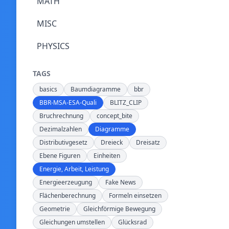
MATH
MISC
PHYSICS
TAGS
basics
Baumdiagramme
bbr
BBR-MSA-ESA-Quali
BLITZ_CLIP
Bruchrechnung
concept_bite
Dezimalzahlen
Diagramme
Distributivgesetz
Dreieck
Dreisatz
Ebene Figuren
Einheiten
Energie, Arbeit, Leistung
Energieerzeugung
Fake News
Flächenberechnung
Formeln einsetzen
Geometrie
Gleichförmige Bewegung
Gleichungen umstellen
Glücksrad