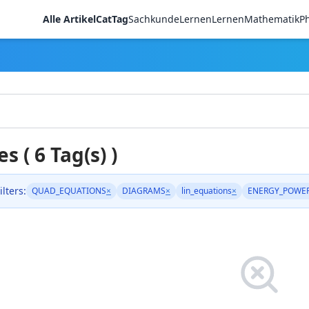
Alle Artikel
CatTag
Sachkunde
LernenLernen
Mathematik
Ph
es ( 6 Tag(s) )
ilters:
QUAD_EQUATIONS
×
DIAGRAMS
×
lin_equations
×
ENERGY_POWE