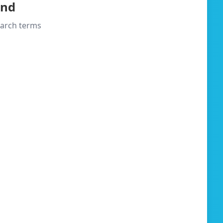
und
search terms