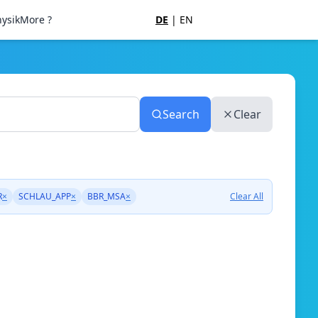
ysik
More ?
DE
|
EN
Search
Clear
R
×
SCHLAU_APP
×
BBR_MSA
×
Clear All