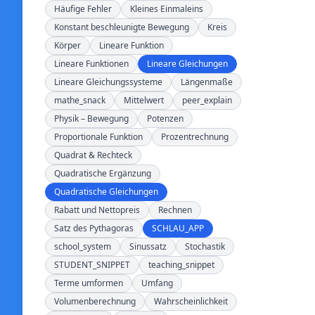
Häufige Fehler
Kleines Einmaleins
Konstant beschleunigte Bewegung
Kreis
Körper
Lineare Funktion
Lineare Funktionen
Lineare Gleichungen
Lineare Gleichungssysteme
Längenmaße
mathe_snack
Mittelwert
peer_explain
Physik – Bewegung
Potenzen
Proportionale Funktion
Prozentrechnung
Quadrat & Rechteck
Quadratische Ergänzung
Quadratische Gleichungen
Rabatt und Nettopreis
Rechnen
Satz des Pythagoras
SCHLAU_APP
school_system
Sinussatz
Stochastik
STUDENT_SNIPPET
teaching_snippet
Terme umformen
Umfang
Volumenberechnung
Wahrscheinlichkeit