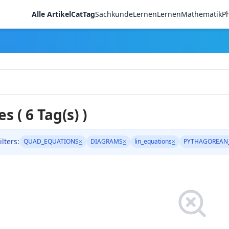
Alle Artikel
CatTag
Sachkunde
LernenLernen
Mathematik
Ph
es ( 6 Tag(s) )
ilters:
QUAD_EQUATIONS
×
DIAGRAMS
×
lin_equations
×
PYTHAGOREAN