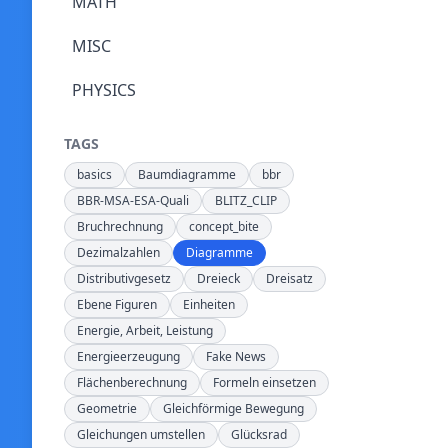
MATH
MISC
PHYSICS
TAGS
basics
Baumdiagramme
bbr
BBR-MSA-ESA-Quali
BLITZ_CLIP
Bruchrechnung
concept_bite
Dezimalzahlen
Diagramme
Distributivgesetz
Dreieck
Dreisatz
Ebene Figuren
Einheiten
Energie, Arbeit, Leistung
Energieerzeugung
Fake News
Flächenberechnung
Formeln einsetzen
Geometrie
Gleichförmige Bewegung
Gleichungen umstellen
Glücksrad