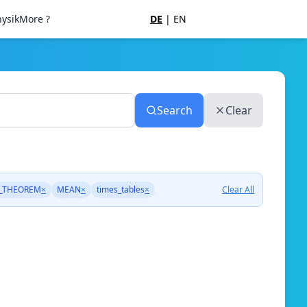
ysik
More ?
DE
|
EN
Search
Clear
_THEOREM
×
MEAN
×
times_tables
×
Clear All