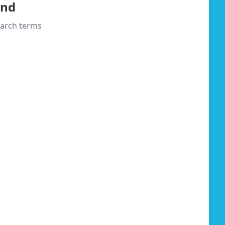
und
search terms