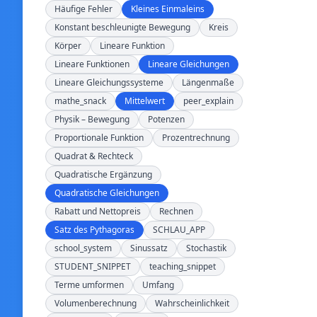
Häufige Fehler
Kleines Einmaleins
Konstant beschleunigte Bewegung
Kreis
Körper
Lineare Funktion
Lineare Funktionen
Lineare Gleichungen
Lineare Gleichungssysteme
Längenmaße
mathe_snack
Mittelwert
peer_explain
Physik – Bewegung
Potenzen
Proportionale Funktion
Prozentrechnung
Quadrat & Rechteck
Quadratische Ergänzung
Quadratische Gleichungen
Rabatt und Nettopreis
Rechnen
Satz des Pythagoras
SCHLAU_APP
school_system
Sinussatz
Stochastik
STUDENT_SNIPPET
teaching_snippet
Terme umformen
Umfang
Volumenberechnung
Wahrscheinlichkeit