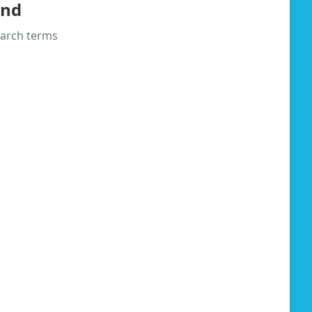
und
search terms