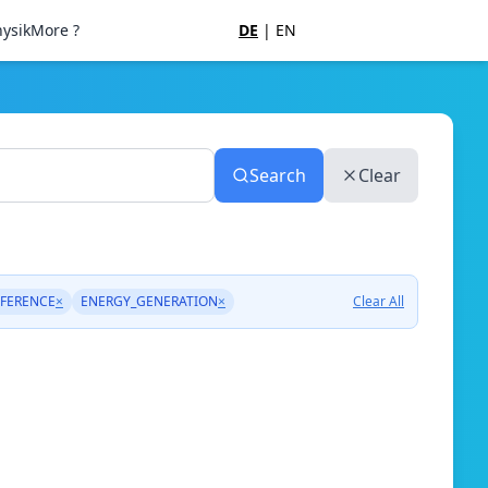
ysik
More ?
DE
|
EN
Search
Clear
FERENCE
×
ENERGY_GENERATION
×
Clear All