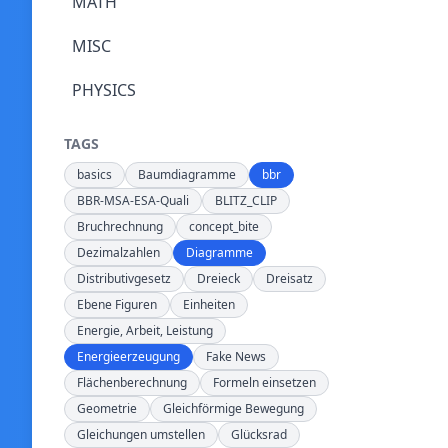
MATH
MISC
PHYSICS
TAGS
basics
Baumdiagramme
bbr
BBR-MSA-ESA-Quali
BLITZ_CLIP
Bruchrechnung
concept_bite
Dezimalzahlen
Diagramme
Distributivgesetz
Dreieck
Dreisatz
Ebene Figuren
Einheiten
Energie, Arbeit, Leistung
Energieerzeugung
Fake News
Flächenberechnung
Formeln einsetzen
Geometrie
Gleichförmige Bewegung
Gleichungen umstellen
Glücksrad