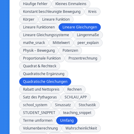
Häufige Fehler
Kleines Einmaleins
Konstant beschleunigte Bewegung
Kreis
Körper
Lineare Funktion
Lineare Funktionen
Lineare Gleichungen
Lineare Gleichungssysteme
Längenmaße
mathe_snack
Mittelwert
peer_explain
Physik – Bewegung
Potenzen
Proportionale Funktion
Prozentrechnung
Quadrat & Rechteck
Quadratische Ergänzung
Quadratische Gleichungen
Rabatt und Nettopreis
Rechnen
Satz des Pythagoras
SCHLAU_APP
school_system
Sinussatz
Stochastik
STUDENT_SNIPPET
teaching_snippet
Terme umformen
Umfang
Volumenberechnung
Wahrscheinlichkeit