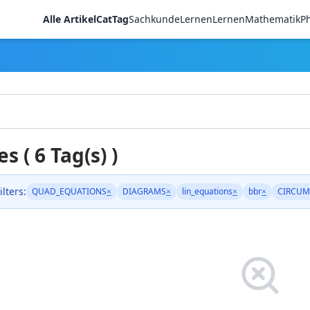
Alle Artikel
CatTag
Sachkunde
LernenLernen
Mathematik
Ph
es ( 6 Tag(s) )
ilters:
QUAD_EQUATIONS
×
DIAGRAMS
×
lin_equations
×
bbr
×
CIRCUM