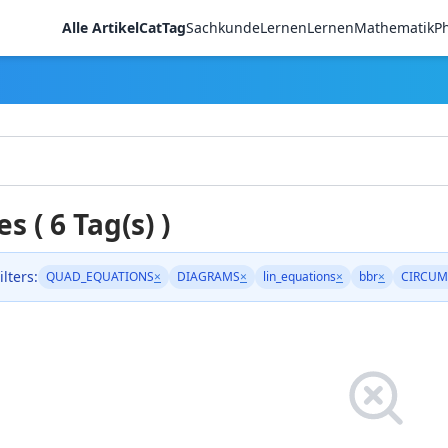
Alle Artikel
CatTag
Sachkunde
LernenLernen
Mathematik
Ph
es ( 6 Tag(s) )
ilters:
QUAD_EQUATIONS
×
DIAGRAMS
×
lin_equations
×
bbr
×
CIRCUM