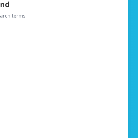
und
search terms