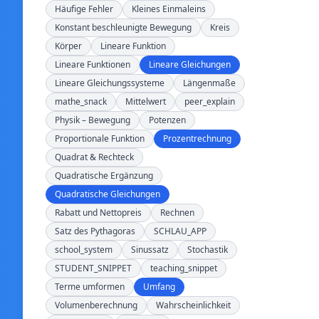
Häufige Fehler
Kleines Einmaleins
Konstant beschleunigte Bewegung
Kreis
Körper
Lineare Funktion
Lineare Funktionen
Lineare Gleichungen
Lineare Gleichungssysteme
Längenmaße
mathe_snack
Mittelwert
peer_explain
Physik – Bewegung
Potenzen
Proportionale Funktion
Prozentrechnung
Quadrat & Rechteck
Quadratische Ergänzung
Quadratische Gleichungen
Rabatt und Nettopreis
Rechnen
Satz des Pythagoras
SCHLAU_APP
school_system
Sinussatz
Stochastik
STUDENT_SNIPPET
teaching_snippet
Terme umformen
Umfang
Volumenberechnung
Wahrscheinlichkeit