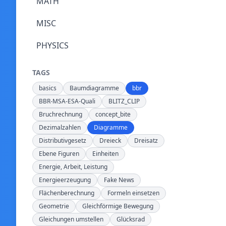
MATH
MISC
PHYSICS
TAGS
basics
Baumdiagramme
bbr
BBR-MSA-ESA-Quali
BLITZ_CLIP
Bruchrechnung
concept_bite
Dezimalzahlen
Diagramme
Distributivgesetz
Dreieck
Dreisatz
Ebene Figuren
Einheiten
Energie, Arbeit, Leistung
Energieerzeugung
Fake News
Flächenberechnung
Formeln einsetzen
Geometrie
Gleichförmige Bewegung
Gleichungen umstellen
Glücksrad