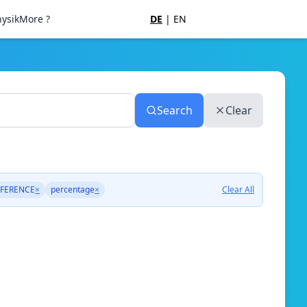
ysik
More ?
DE
|
EN
Search
Clear
FERENCE
×
percentage
×
Clear All