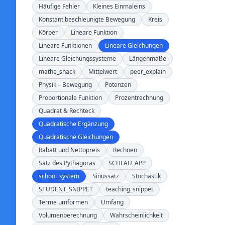
Häufige Fehler
Kleines Einmaleins
Konstant beschleunigte Bewegung
Kreis
Körper
Lineare Funktion
Lineare Funktionen
Lineare Gleichungen
Lineare Gleichungssysteme
Längenmaße
mathe_snack
Mittelwert
peer_explain
Physik – Bewegung
Potenzen
Proportionale Funktion
Prozentrechnung
Quadrat & Rechteck
Quadratische Ergänzung
Quadratische Gleichungen
Rabatt und Nettopreis
Rechnen
Satz des Pythagoras
SCHLAU_APP
school_system
Sinussatz
Stochastik
STUDENT_SNIPPET
teaching_snippet
Terme umformen
Umfang
Volumenberechnung
Wahrscheinlichkeit