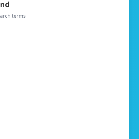
und
search terms