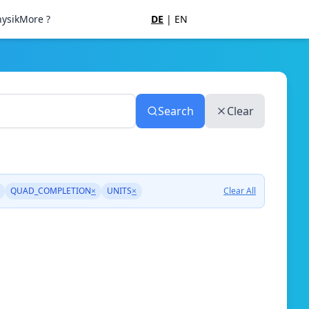
ysik
More ?
DE
|
EN
Search
Clear
QUAD_COMPLETION
×
UNITS
×
Clear All