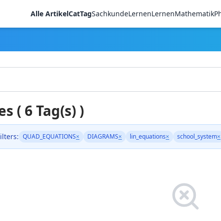
Alle Artikel
CatTag
Sachkunde
LernenLernen
Mathematik
Ph
es ( 6 Tag(s) )
ilters:
QUAD_EQUATIONS
×
DIAGRAMS
×
lin_equations
×
school_system
×