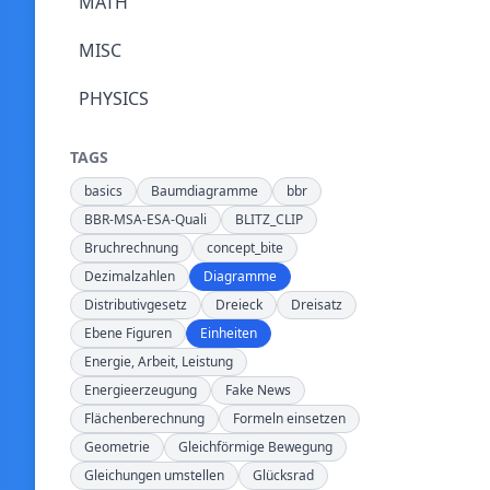
MATH
MISC
PHYSICS
TAGS
basics
Baumdiagramme
bbr
BBR-MSA-ESA-Quali
BLITZ_CLIP
Bruchrechnung
concept_bite
Dezimalzahlen
Diagramme
Distributivgesetz
Dreieck
Dreisatz
Ebene Figuren
Einheiten
Energie, Arbeit, Leistung
Energieerzeugung
Fake News
Flächenberechnung
Formeln einsetzen
Geometrie
Gleichförmige Bewegung
Gleichungen umstellen
Glücksrad