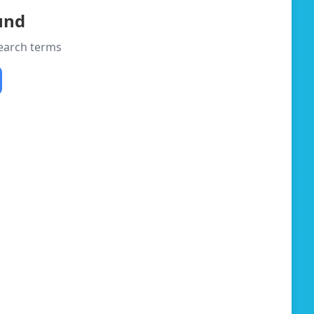
und
search terms