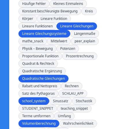
Häufige Fehler
Kleines Einmaleins
Konstant beschleunigte Bewegung
Kreis
Körper
Lineare Funktion
Lineare Funktionen
Lineare Gleichungen
Lineare Gleichungssysteme
Längenmaße
mathe_snack
Mittelwert
peer_explain
Physik – Bewegung
Potenzen
Proportionale Funktion
Prozentrechnung
Quadrat & Rechteck
Quadratische Ergänzung
Quadratische Gleichungen
Rabatt und Nettopreis
Rechnen
Satz des Pythagoras
SCHLAU_APP
school_system
Sinussatz
Stochastik
STUDENT_SNIPPET
teaching_snippet
Terme umformen
Umfang
Volumenberechnung
Wahrscheinlichkeit