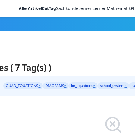
Alle Artikel
CatTag
Sachkunde
LernenLernen
Mathematik
Ph
es ( 7 Tag(s) )
QUAD_EQUATIONS
×
DIAGRAMS
×
lin_equations
×
school_system
×
ru