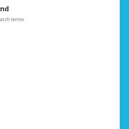
und
search terms