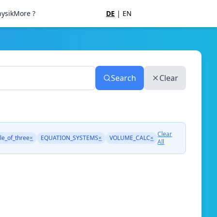
ysik
More ?
DE
|
EN
Search
Clear
Clear
le_of_three
×
EQUATION_SYSTEMS
×
VOLUME_CALC
×
All