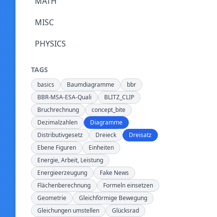
MATH
MISC
PHYSICS
TAGS
basics
Baumdiagramme
bbr
BBR-MSA-ESA-Quali
BLITZ_CLIP
Bruchrechnung
concept_bite
Dezimalzahlen
Diagramme
Distributivgesetz
Dreieck
Dreisatz
Ebene Figuren
Einheiten
Energie, Arbeit, Leistung
Energieerzeugung
Fake News
Flächenberechnung
Formeln einsetzen
Geometrie
Gleichförmige Bewegung
Gleichungen umstellen
Glücksrad