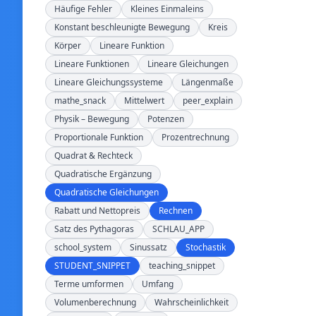
Häufige Fehler
Kleines Einmaleins
Konstant beschleunigte Bewegung
Kreis
Körper
Lineare Funktion
Lineare Funktionen
Lineare Gleichungen
Lineare Gleichungssysteme
Längenmaße
mathe_snack
Mittelwert
peer_explain
Physik – Bewegung
Potenzen
Proportionale Funktion
Prozentrechnung
Quadrat & Rechteck
Quadratische Ergänzung
Quadratische Gleichungen
Rabatt und Nettopreis
Rechnen
Satz des Pythagoras
SCHLAU_APP
school_system
Sinussatz
Stochastik
STUDENT_SNIPPET
teaching_snippet
Terme umformen
Umfang
Volumenberechnung
Wahrscheinlichkeit