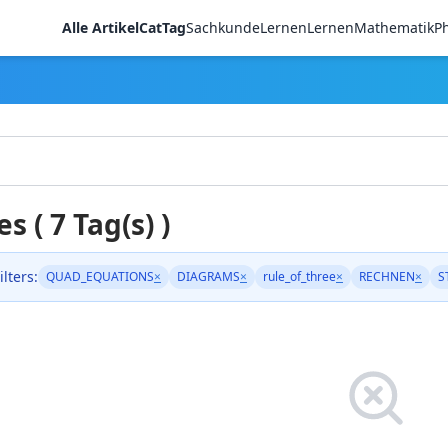
Alle Artikel
CatTag
Sachkunde
LernenLernen
Mathematik
Ph
es ( 7 Tag(s) )
ilters:
QUAD_EQUATIONS
×
DIAGRAMS
×
rule_of_three
×
RECHNEN
×
S