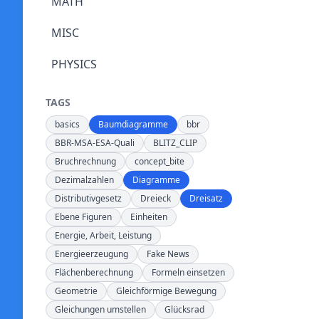
MATH
MISC
PHYSICS
TAGS
basics
Baumdiagramme
bbr
BBR-MSA-ESA-Quali
BLITZ_CLIP
Bruchrechnung
concept_bite
Dezimalzahlen
Diagramme
Distributivgesetz
Dreieck
Dreisatz
Ebene Figuren
Einheiten
Energie, Arbeit, Leistung
Energieerzeugung
Fake News
Flächenberechnung
Formeln einsetzen
Geometrie
Gleichförmige Bewegung
Gleichungen umstellen
Glücksrad