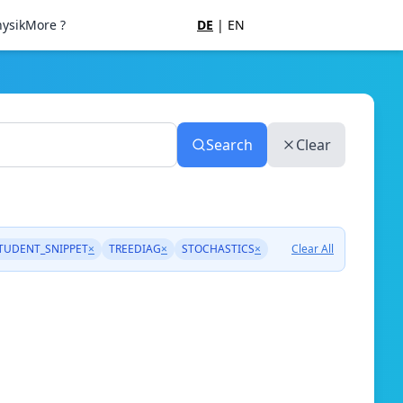
ysik
More ?
DE
|
EN
Search
Clear
TUDENT_SNIPPET
×
TREEDIAG
×
STOCHASTICS
×
Clear All