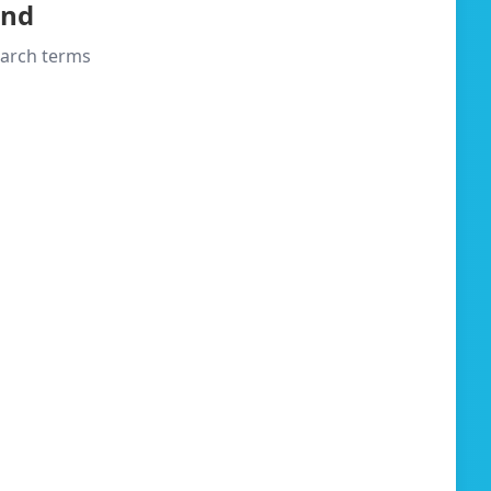
und
search terms