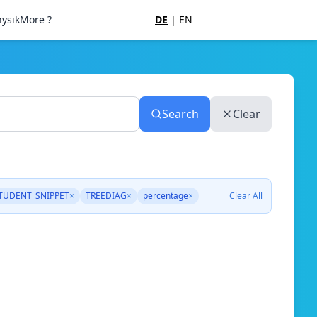
ysik
More ?
DE
|
EN
Search
Clear
TUDENT_SNIPPET
×
TREEDIAG
×
percentage
×
Clear All