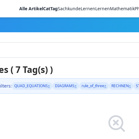
Alle Artikel
CatTag
Sachkunde
LernenLernen
Mathematik
Ph
es ( 7 Tag(s) )
ilters:
QUAD_EQUATIONS
×
DIAGRAMS
×
rule_of_three
×
RECHNEN
×
S