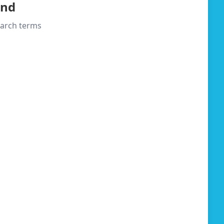
und
search terms