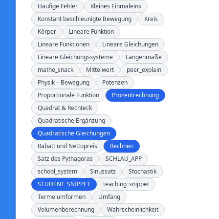
Häufige Fehler
Kleines Einmaleins
Konstant beschleunigte Bewegung
Kreis
Körper
Lineare Funktion
Lineare Funktionen
Lineare Gleichungen
Lineare Gleichungssysteme
Längenmaße
mathe_snack
Mittelwert
peer_explain
Physik – Bewegung
Potenzen
Proportionale Funktion
Prozentrechnung
Quadrat & Rechteck
Quadratische Ergänzung
Quadratische Gleichungen
Rabatt und Nettopreis
Rechnen
Satz des Pythagoras
SCHLAU_APP
school_system
Sinussatz
Stochastik
STUDENT_SNIPPET
teaching_snippet
Terme umformen
Umfang
Volumenberechnung
Wahrscheinlichkeit