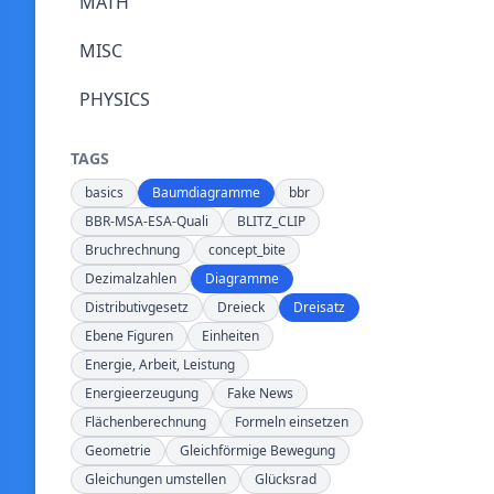
MATH
MISC
PHYSICS
TAGS
basics
Baumdiagramme
bbr
BBR-MSA-ESA-Quali
BLITZ_CLIP
Bruchrechnung
concept_bite
Dezimalzahlen
Diagramme
Distributivgesetz
Dreieck
Dreisatz
Ebene Figuren
Einheiten
Energie, Arbeit, Leistung
Energieerzeugung
Fake News
Flächenberechnung
Formeln einsetzen
Geometrie
Gleichförmige Bewegung
Gleichungen umstellen
Glücksrad