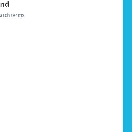
und
search terms