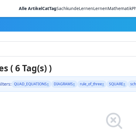
Alle Artikel
CatTag
Sachkunde
LernenLernen
Mathematik
Ph
es ( 6 Tag(s) )
ilters:
QUAD_EQUATIONS
×
DIAGRAMS
×
rule_of_three
×
SQUARE
×
sch