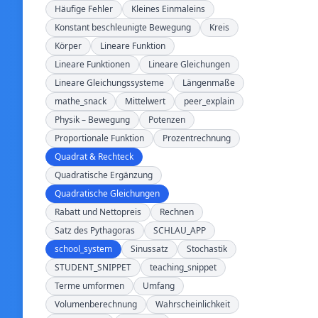
Häufige Fehler
Kleines Einmaleins
Konstant beschleunigte Bewegung
Kreis
Körper
Lineare Funktion
Lineare Funktionen
Lineare Gleichungen
Lineare Gleichungssysteme
Längenmaße
mathe_snack
Mittelwert
peer_explain
Physik – Bewegung
Potenzen
Proportionale Funktion
Prozentrechnung
Quadrat & Rechteck
Quadratische Ergänzung
Quadratische Gleichungen
Rabatt und Nettopreis
Rechnen
Satz des Pythagoras
SCHLAU_APP
school_system
Sinussatz
Stochastik
STUDENT_SNIPPET
teaching_snippet
Terme umformen
Umfang
Volumenberechnung
Wahrscheinlichkeit