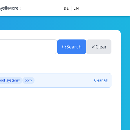
ysik
More ?
DE
|
EN
Search
Clear
ool_system
×
bbr
×
Clear All