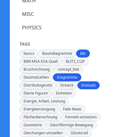
MATH
MISC
PHYSICS
TAGS
basics
Baumdiagramme
bbr
BBR-MSA-ESA-Quali
BLITZ_CLIP
Bruchrechnung
concept_bite
Dezimalzahlen
Diagramme
Distributivgesetz
Dreieck
Dreisatz
Ebene Figuren
Einheiten
Energie, Arbeit, Leistung
Energieerzeugung
Fake News
Flächenberechnung
Formeln einsetzen
Geometrie
Gleichförmige Bewegung
Gleichungen umstellen
Glücksrad