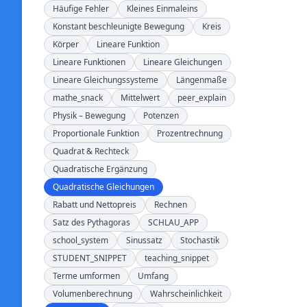
Häufige Fehler
Kleines Einmaleins
Konstant beschleunigte Bewegung
Kreis
Körper
Lineare Funktion
Lineare Funktionen
Lineare Gleichungen
Lineare Gleichungssysteme
Längenmaße
mathe_snack
Mittelwert
peer_explain
Physik – Bewegung
Potenzen
Proportionale Funktion
Prozentrechnung
Quadrat & Rechteck
Quadratische Ergänzung
Quadratische Gleichungen
Rabatt und Nettopreis
Rechnen
Satz des Pythagoras
SCHLAU_APP
school_system
Sinussatz
Stochastik
STUDENT_SNIPPET
teaching_snippet
Terme umformen
Umfang
Volumenberechnung
Wahrscheinlichkeit