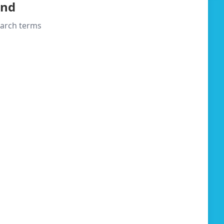
und
search terms