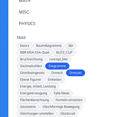
MATH
MISC
PHYSICS
TAGS
basics
Baumdiagramme
bbr
BBR-MSA-ESA-Quali
BLITZ_CLIP
Bruchrechnung
concept_bite
Dezimalzahlen
Diagramme
Distributivgesetz
Dreieck
Dreisatz
Ebene Figuren
Einheiten
Energie, Arbeit, Leistung
Energieerzeugung
Fake News
Flächenberechnung
Formeln einsetzen
Geometrie
Gleichförmige Bewegung
Gleichungen umstellen
Glücksrad