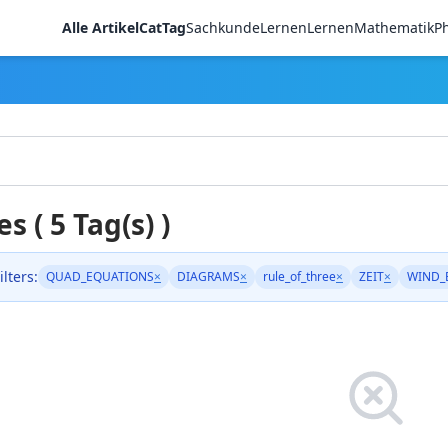
Alle Artikel
CatTag
Sachkunde
LernenLernen
Mathematik
Ph
es ( 5 Tag(s) )
ilters:
QUAD_EQUATIONS
×
DIAGRAMS
×
rule_of_three
×
ZEIT
×
WIND_