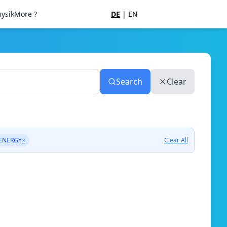
ysik
More ?
DE
|
EN
Search
Clear
ENERGY
×
Clear All