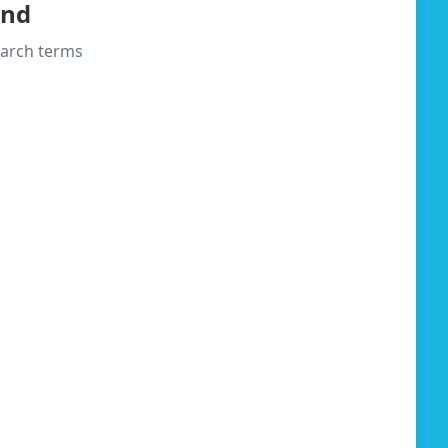
und
search terms