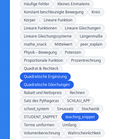
Häufige Fehler
Kleines Einmaleins
Konstant beschleunigte Bewegung
Kreis
Körper
Lineare Funktion
Lineare Funktionen
Lineare Gleichungen
Lineare Gleichungssysteme
Längenmaße
mathe_snack
Mittelwert
peer_explain
Physik – Bewegung
Potenzen
Proportionale Funktion
Prozentrechnung
Quadrat & Rechteck
Quadratische Ergänzung
Quadratische Gleichungen
Rabatt und Nettopreis
Rechnen
Satz des Pythagoras
SCHLAU_APP
school_system
Sinussatz
Stochastik
STUDENT_SNIPPET
teaching_snippet
Terme umformen
Umfang
Volumenberechnung
Wahrscheinlichkeit