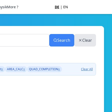
ysik
More ?
DE
|
EN
Search
Clear
t
×
AREA_CALC
×
QUAD_COMPLETION
×
Clear All