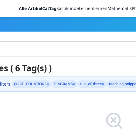
Alle Artikel
CatTag
Sachkunde
LernenLernen
Mathematik
Ph
es ( 6 Tag(s) )
ilters:
QUAD_EQUATIONS
×
DIAGRAMS
×
rule_of_three
×
teaching_snippe