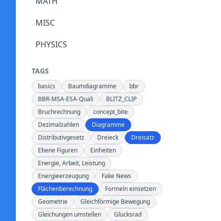
MATH
MISC
PHYSICS
TAGS
basics
Baumdiagramme
bbr
BBR-MSA-ESA-Quali
BLITZ_CLIP
Bruchrechnung
concept_bite
Dezimalzahlen
Diagramme
Distributivgesetz
Dreieck
Dreisatz
Ebene Figuren
Einheiten
Energie, Arbeit, Leistung
Energieerzeugung
Fake News
Flächenberechnung
Formeln einsetzen
Geometrie
Gleichförmige Bewegung
Gleichungen umstellen
Glücksrad