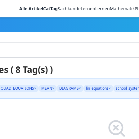
Alle Artikel
CatTag
Sachkunde
LernenLernen
Mathematik
Ph
es ( 8 Tag(s) )
QUAD_EQUATIONS
×
MEAN
×
DIAGRAMS
×
lin_equations
×
school_syste