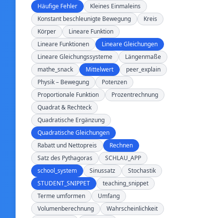
Häufige Fehler
Kleines Einmaleins
Konstant beschleunigte Bewegung
Kreis
Körper
Lineare Funktion
Lineare Funktionen
Lineare Gleichungen
Lineare Gleichungssysteme
Längenmaße
mathe_snack
Mittelwert
peer_explain
Physik – Bewegung
Potenzen
Proportionale Funktion
Prozentrechnung
Quadrat & Rechteck
Quadratische Ergänzung
Quadratische Gleichungen
Rabatt und Nettopreis
Rechnen
Satz des Pythagoras
SCHLAU_APP
school_system
Sinussatz
Stochastik
STUDENT_SNIPPET
teaching_snippet
Terme umformen
Umfang
Volumenberechnung
Wahrscheinlichkeit