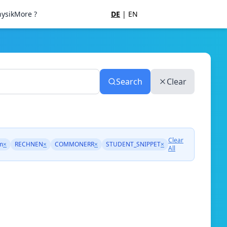
ysik
More ?
DE
|
EN
Search
Clear
Clear
m
×
RECHNEN
×
COMMONERR
×
STUDENT_SNIPPET
×
All