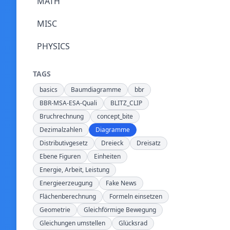
MATH
MISC
PHYSICS
TAGS
basics
Baumdiagramme
bbr
BBR-MSA-ESA-Quali
BLITZ_CLIP
Bruchrechnung
concept_bite
Dezimalzahlen
Diagramme
Distributivgesetz
Dreieck
Dreisatz
Ebene Figuren
Einheiten
Energie, Arbeit, Leistung
Energieerzeugung
Fake News
Flächenberechnung
Formeln einsetzen
Geometrie
Gleichförmige Bewegung
Gleichungen umstellen
Glücksrad