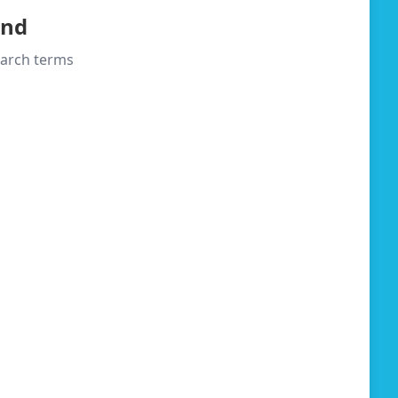
und
search terms