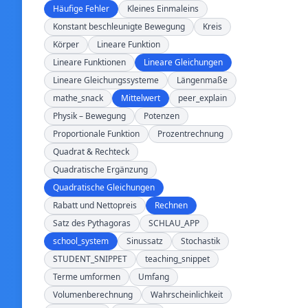
Häufige Fehler
Kleines Einmaleins
Konstant beschleunigte Bewegung
Kreis
Körper
Lineare Funktion
Lineare Funktionen
Lineare Gleichungen
Lineare Gleichungssysteme
Längenmaße
mathe_snack
Mittelwert
peer_explain
Physik – Bewegung
Potenzen
Proportionale Funktion
Prozentrechnung
Quadrat & Rechteck
Quadratische Ergänzung
Quadratische Gleichungen
Rabatt und Nettopreis
Rechnen
Satz des Pythagoras
SCHLAU_APP
school_system
Sinussatz
Stochastik
STUDENT_SNIPPET
teaching_snippet
Terme umformen
Umfang
Volumenberechnung
Wahrscheinlichkeit