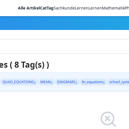
Alle Artikel
CatTag
Sachkunde
LernenLernen
Mathematik
Ph
es ( 8 Tag(s) )
QUAD_EQUATIONS
×
MEAN
×
DIAGRAMS
×
lin_equations
×
school_sys