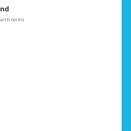
und
search terms