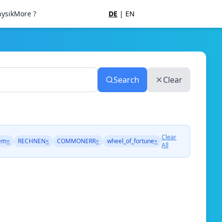
ysik
More ?
DE
|
EN
Search
Clear
Clear
tem
×
RECHNEN
×
COMMONERR
×
wheel_of_fortune
×
All