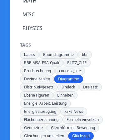
MATH
MISC
PHYSICS
TAGS
basics
Baumdiagramme
bbr
BBR-MSA-ESA-Quali
BLITZ_CLIP
Bruchrechnung
concept_bite
Dezimalzahlen
Diagramme
Distributivgesetz
Dreieck
Dreisatz
Ebene Figuren
Einheiten
Energie, Arbeit, Leistung
Energieerzeugung
Fake News
Flächenberechnung
Formeln einsetzen
Geometrie
Gleichförmige Bewegung
Gleichungen umstellen
Glücksrad