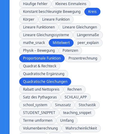
Häufige Fehler
Kleines Einmaleins
Konstant beschleunigte Bewegung
Kreis
Körper
Lineare Funktion
Lineare Funktionen
Lineare Gleichungen
Lineare Gleichungssysteme
Längenmaße
mathe_snack
Mittelwert
peer_explain
Physik – Bewegung
Potenzen
Proportionale Funktion
Prozentrechnung
Quadrat & Rechteck
Quadratische Ergänzung
Quadratische Gleichungen
Rabatt und Nettopreis
Rechnen
Satz des Pythagoras
SCHLAU_APP
school_system
Sinussatz
Stochastik
STUDENT_SNIPPET
teaching_snippet
Terme umformen
Umfang
Volumenberechnung
Wahrscheinlichkeit