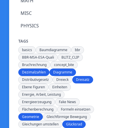
MATH
MISC
PHYSICS
TAGS
basics
Baumdiagramme
bbr
BBR-MSA-ESA-Quali
BLITZ_CLIP
Bruchrechnung
concept_bite
Dezimalzahlen
Diagramme
Distributivgesetz
Dreieck
Dreisatz
Ebene Figuren
Einheiten
Energie, Arbeit, Leistung
Energieerzeugung
Fake News
Flächenberechnung
Formeln einsetzen
Geometrie
Gleichförmige Bewegung
Gleichungen umstellen
Glücksrad