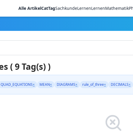
Alle Artikel
CatTag
Sachkunde
LernenLernen
Mathematik
Ph
es ( 9 Tag(s) )
QUAD_EQUATIONS
×
MEAN
×
DIAGRAMS
×
rule_of_three
×
DECIMALS
×