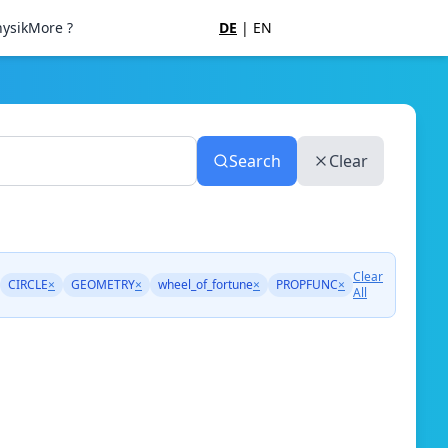
ysik
More ?
DE
|
EN
Search
Clear
Clear
CIRCLE
×
GEOMETRY
×
wheel_of_fortune
×
PROPFUNC
×
All