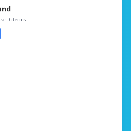
ound
 search terms