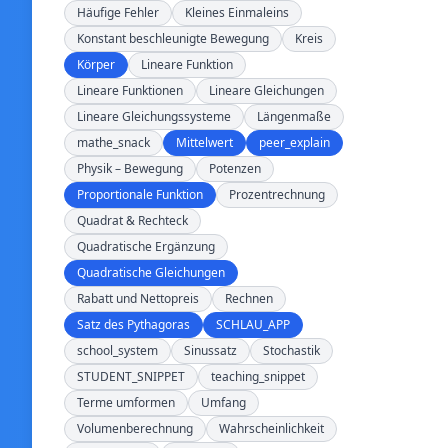
Häufige Fehler
Kleines Einmaleins
Konstant beschleunigte Bewegung
Kreis
Körper
Lineare Funktion
Lineare Funktionen
Lineare Gleichungen
Lineare Gleichungssysteme
Längenmaße
mathe_snack
Mittelwert
peer_explain
Physik – Bewegung
Potenzen
Proportionale Funktion
Prozentrechnung
Quadrat & Rechteck
Quadratische Ergänzung
Quadratische Gleichungen
Rabatt und Nettopreis
Rechnen
Satz des Pythagoras
SCHLAU_APP
school_system
Sinussatz
Stochastik
STUDENT_SNIPPET
teaching_snippet
Terme umformen
Umfang
Volumenberechnung
Wahrscheinlichkeit