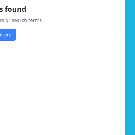
es found
ers or search terms
ilters