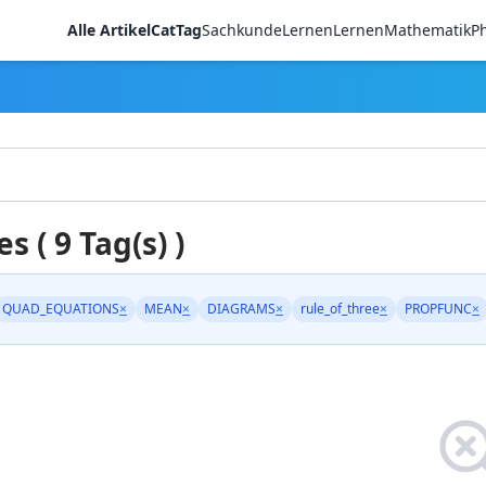
Alle Artikel
CatTag
Sachkunde
LernenLernen
Mathematik
Ph
es ( 9 Tag(s) )
QUAD_EQUATIONS
×
MEAN
×
DIAGRAMS
×
rule_of_three
×
PROPFUNC
×