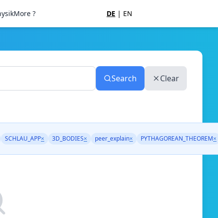
ysik
More ?
DE
|
EN
Search
Clear
SCHLAU_APP
×
3D_BODIES
×
peer_explain
×
PYTHAGOREAN_THEOREM
×