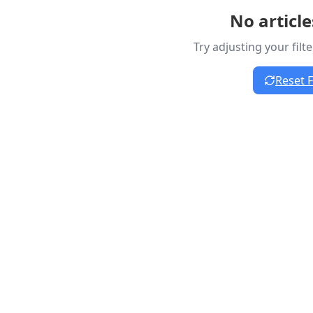
No articl
Try adjusting your filt
Reset F