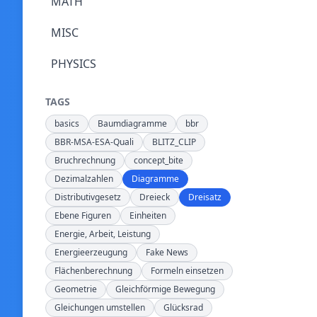
MATH
MISC
PHYSICS
TAGS
basics
Baumdiagramme
bbr
BBR-MSA-ESA-Quali
BLITZ_CLIP
Bruchrechnung
concept_bite
Dezimalzahlen
Diagramme
Distributivgesetz
Dreieck
Dreisatz
Ebene Figuren
Einheiten
Energie, Arbeit, Leistung
Energieerzeugung
Fake News
Flächenberechnung
Formeln einsetzen
Geometrie
Gleichförmige Bewegung
Gleichungen umstellen
Glücksrad