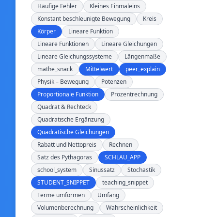
Häufige Fehler
Kleines Einmaleins
Konstant beschleunigte Bewegung
Kreis
Körper
Lineare Funktion
Lineare Funktionen
Lineare Gleichungen
Lineare Gleichungssysteme
Längenmaße
mathe_snack
Mittelwert
peer_explain
Physik – Bewegung
Potenzen
Proportionale Funktion
Prozentrechnung
Quadrat & Rechteck
Quadratische Ergänzung
Quadratische Gleichungen
Rabatt und Nettopreis
Rechnen
Satz des Pythagoras
SCHLAU_APP
school_system
Sinussatz
Stochastik
STUDENT_SNIPPET
teaching_snippet
Terme umformen
Umfang
Volumenberechnung
Wahrscheinlichkeit