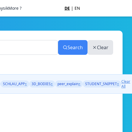
ysik
More ?
DE
|
EN
Search
Clear
Clear
SCHLAU_APP
×
3D_BODIES
×
peer_explain
×
STUDENT_SNIPPET
×
All