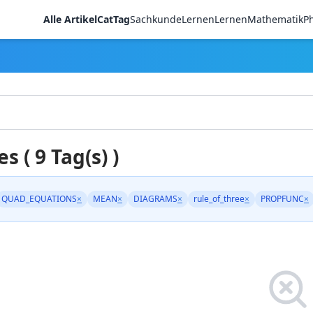
Alle Artikel
CatTag
Sachkunde
LernenLernen
Mathematik
Ph
es ( 9 Tag(s) )
QUAD_EQUATIONS
×
MEAN
×
DIAGRAMS
×
rule_of_three
×
PROPFUNC
×