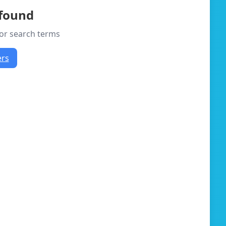
 found
s or search terms
ers