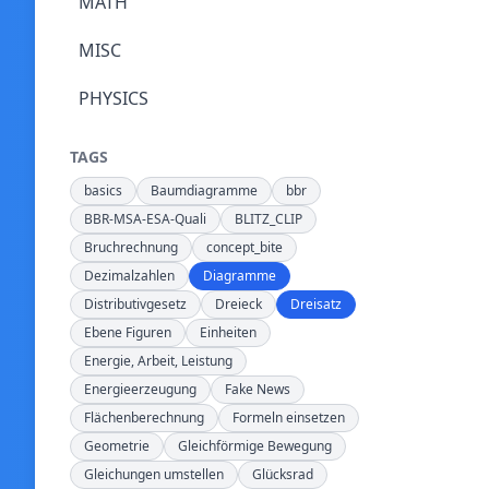
MATH
MISC
PHYSICS
TAGS
basics
Baumdiagramme
bbr
BBR-MSA-ESA-Quali
BLITZ_CLIP
Bruchrechnung
concept_bite
Dezimalzahlen
Diagramme
Distributivgesetz
Dreieck
Dreisatz
Ebene Figuren
Einheiten
Energie, Arbeit, Leistung
Energieerzeugung
Fake News
Flächenberechnung
Formeln einsetzen
Geometrie
Gleichförmige Bewegung
Gleichungen umstellen
Glücksrad