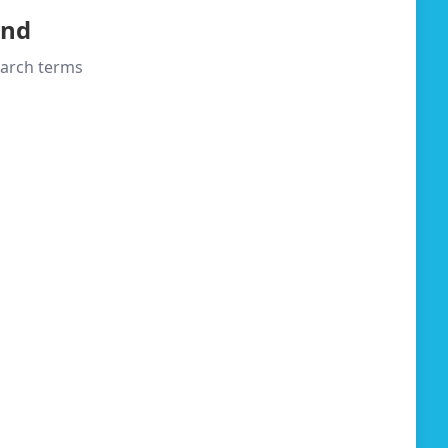
und
search terms