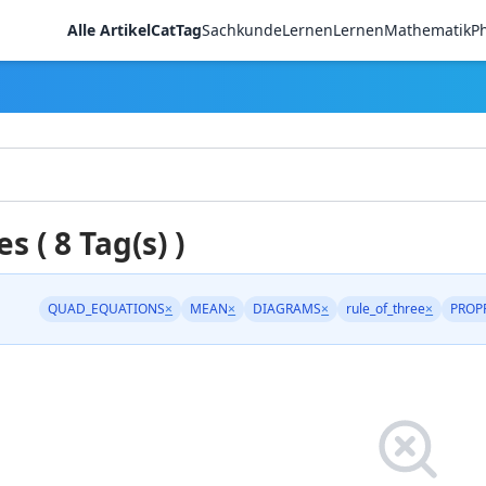
Alle Artikel
CatTag
Sachkunde
LernenLernen
Mathematik
Ph
es ( 8 Tag(s) )
QUAD_EQUATIONS
×
MEAN
×
DIAGRAMS
×
rule_of_three
×
PROP