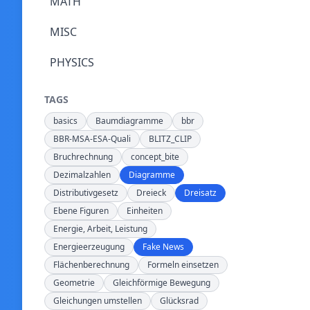
MATH
MISC
PHYSICS
TAGS
basics
Baumdiagramme
bbr
BBR-MSA-ESA-Quali
BLITZ_CLIP
Bruchrechnung
concept_bite
Dezimalzahlen
Diagramme
Distributivgesetz
Dreieck
Dreisatz
Ebene Figuren
Einheiten
Energie, Arbeit, Leistung
Energieerzeugung
Fake News
Flächenberechnung
Formeln einsetzen
Geometrie
Gleichförmige Bewegung
Gleichungen umstellen
Glücksrad