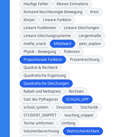
Häufige Fehler
Kleines Einmaleins
Konstant beschleunigte Bewegung
Kreis
Körper
Lineare Funktion
Lineare Funktionen
Lineare Gleichungen
Lineare Gleichungssysteme
Längenmaße
mathe_snack
Mittelwert
peer_explain
Physik – Bewegung
Potenzen
Proportionale Funktion
Prozentrechnung
Quadrat & Rechteck
Quadratische Ergänzung
Quadratische Gleichungen
Rabatt und Nettopreis
Rechnen
Satz des Pythagoras
SCHLAU_APP
school_system
Sinussatz
Stochastik
STUDENT_SNIPPET
teaching_snippet
Terme umformen
Umfang
Volumenberechnung
Wahrscheinlichkeit