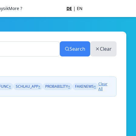
ysik
More ?
DE
|
EN
Search
Clear
Clear
FUNC
×
SCHLAU_APP
×
PROBABILITY
×
FAKENEWS
×
All