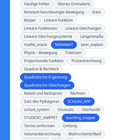
Häufige Fehler
Kleines Einmaleins
Konstant beschleunigte Bewegung
Kreis
Körper
Lineare Funktion
Lineare Funktionen
Lineare Gleichungen
Lineare Gleichungssysteme
Längenmaße
mathe_snack
Mittelwert
peer_explain
Physik – Bewegung
Potenzen
Proportionale Funktion
Prozentrechnung
Quadrat & Rechteck
Quadratische Ergänzung
Quadratische Gleichungen
Rabatt und Nettopreis
Rechnen
Satz des Pythagoras
SCHLAU_APP
school_system
Sinussatz
Stochastik
STUDENT_SNIPPET
teaching_snippet
Terme umformen
Umfang
Volumenberechnung
Wahrscheinlichkeit