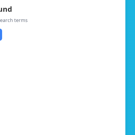
ound
 search terms