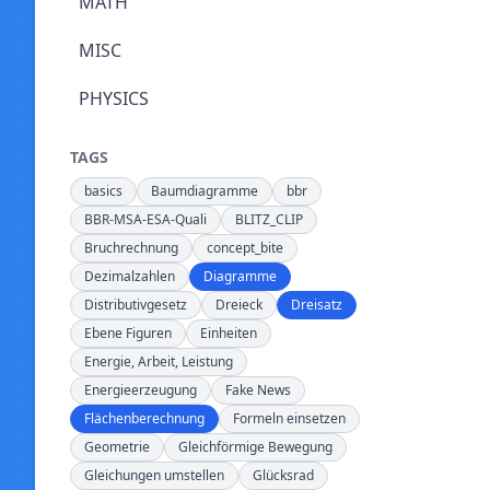
MATH
MISC
PHYSICS
TAGS
basics
Baumdiagramme
bbr
BBR-MSA-ESA-Quali
BLITZ_CLIP
Bruchrechnung
concept_bite
Dezimalzahlen
Diagramme
Distributivgesetz
Dreieck
Dreisatz
Ebene Figuren
Einheiten
Energie, Arbeit, Leistung
Energieerzeugung
Fake News
Flächenberechnung
Formeln einsetzen
Geometrie
Gleichförmige Bewegung
Gleichungen umstellen
Glücksrad