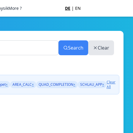
ysik
More ?
DE
|
EN
Search
Clear
Clear
ppet
×
AREA_CALC
×
QUAD_COMPLETION
×
SCHLAU_APP
×
All