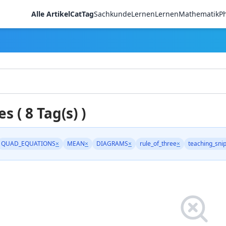
Alle Artikel
CatTag
Sachkunde
LernenLernen
Mathematik
Ph
es ( 8 Tag(s) )
QUAD_EQUATIONS
×
MEAN
×
DIAGRAMS
×
rule_of_three
×
teaching_sni