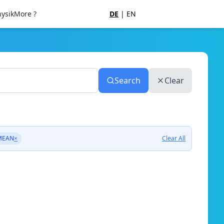
ysik
More ?
DE
|
EN
Search
Clear
MEAN
×
Clear All