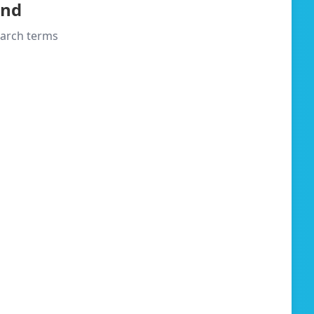
und
search terms