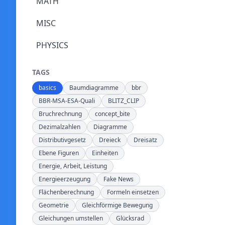
MATH
MISC
PHYSICS
TAGS
basics
Baumdiagramme
bbr
BBR-MSA-ESA-Quali
BLITZ_CLIP
Bruchrechnung
concept_bite
Dezimalzahlen
Diagramme
Distributivgesetz
Dreieck
Dreisatz
Ebene Figuren
Einheiten
Energie, Arbeit, Leistung
Energieerzeugung
Fake News
Flächenberechnung
Formeln einsetzen
Geometrie
Gleichförmige Bewegung
Gleichungen umstellen
Glücksrad