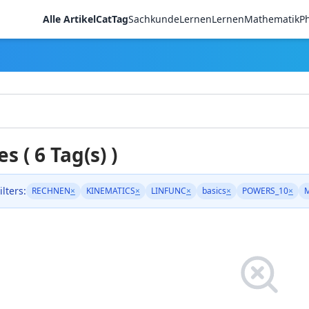
Alle Artikel
CatTag
Sachkunde
LernenLernen
Mathematik
Ph
es ( 6 Tag(s) )
ilters:
RECHNEN
×
KINEMATICS
×
LINFUNC
×
basics
×
POWERS_10
×