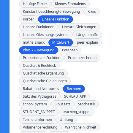
Häufige Fehler
Kleines Einmaleins
Konstant beschleunigte Bewegung
Kreis
Körper
Lineare Funktion
Lineare Funktionen
Lineare Gleichungen
Lineare Gleichungssysteme
Längenmaße
mathe_snack
Mittelwert
peer_explain
Physik – Bewegung
Potenzen
Proportionale Funktion
Prozentrechnung
Quadrat & Rechteck
Quadratische Ergänzung
Quadratische Gleichungen
Rabatt und Nettopreis
Rechnen
Satz des Pythagoras
SCHLAU_APP
school_system
Sinussatz
Stochastik
STUDENT_SNIPPET
teaching_snippet
Terme umformen
Umfang
Volumenberechnung
Wahrscheinlichkeit