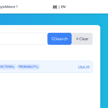
ysik
More ?
DE
|
EN
Search
Clear
UNCTIONS
×
PROBABILITY
×
Clear All