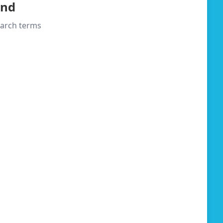
und
search terms