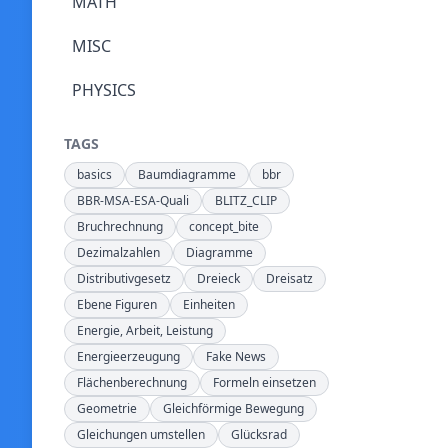
MATH
MISC
PHYSICS
TAGS
basics
Baumdiagramme
bbr
BBR-MSA-ESA-Quali
BLITZ_CLIP
Bruchrechnung
concept_bite
Dezimalzahlen
Diagramme
Distributivgesetz
Dreieck
Dreisatz
Ebene Figuren
Einheiten
Energie, Arbeit, Leistung
Energieerzeugung
Fake News
Flächenberechnung
Formeln einsetzen
Geometrie
Gleichförmige Bewegung
Gleichungen umstellen
Glücksrad