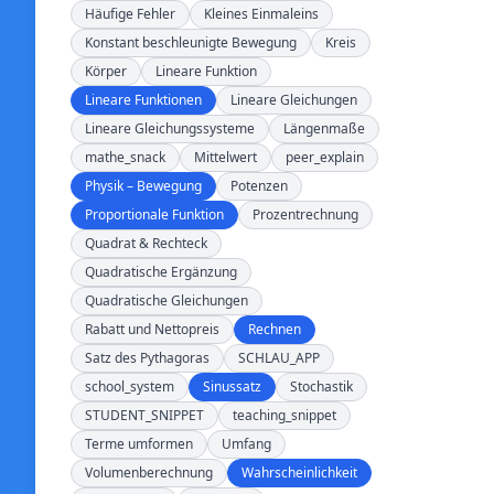
Häufige Fehler
Kleines Einmaleins
Konstant beschleunigte Bewegung
Kreis
Körper
Lineare Funktion
Lineare Funktionen
Lineare Gleichungen
Lineare Gleichungssysteme
Längenmaße
mathe_snack
Mittelwert
peer_explain
Physik – Bewegung
Potenzen
Proportionale Funktion
Prozentrechnung
Quadrat & Rechteck
Quadratische Ergänzung
Quadratische Gleichungen
Rabatt und Nettopreis
Rechnen
Satz des Pythagoras
SCHLAU_APP
school_system
Sinussatz
Stochastik
STUDENT_SNIPPET
teaching_snippet
Terme umformen
Umfang
Volumenberechnung
Wahrscheinlichkeit