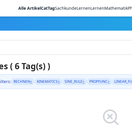
Alle Artikel
CatTag
Sachkunde
LernenLernen
Mathematik
Ph
es ( 6 Tag(s) )
ilters:
RECHNEN
×
KINEMATICS
×
SINE_RULE
×
PROPFUNC
×
LINEAR_F