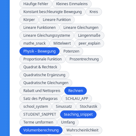
Häufige Fehler
Kleines Einmaleins
Konstant beschleunigte Bewegung
Kreis
Körper
Lineare Funktion
Lineare Funktionen
Lineare Gleichungen
Lineare Gleichungssysteme
Längenmaße
mathe_snack
Mittelwert
peer_explain
Physik – Bewegung
Potenzen
Proportionale Funktion
Prozentrechnung
Quadrat & Rechteck
Quadratische Ergänzung
Quadratische Gleichungen
Rabatt und Nettopreis
Rechnen
Satz des Pythagoras
SCHLAU_APP
school_system
Sinussatz
Stochastik
STUDENT_SNIPPET
teaching_snippet
Terme umformen
Umfang
Volumenberechnung
Wahrscheinlichkeit