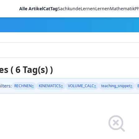
Alle Artikel
CatTag
Sachkunde
LernenLernen
Mathematik
Ph
es ( 6 Tag(s) )
ilters:
RECHNEN
×
KINEMATICS
×
VOLUME_CALC
×
teaching_snippet
×