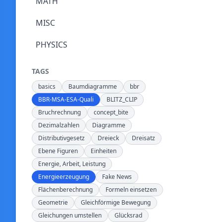
MATH
MISC
PHYSICS
TAGS
basics
Baumdiagramme
bbr
BBR-MSA-ESA-Quali
BLITZ_CLIP
Bruchrechnung
concept_bite
Dezimalzahlen
Diagramme
Distributivgesetz
Dreieck
Dreisatz
Ebene Figuren
Einheiten
Energie, Arbeit, Leistung
Energieerzeugung
Fake News
Flächenberechnung
Formeln einsetzen
Geometrie
Gleichförmige Bewegung
Gleichungen umstellen
Glücksrad