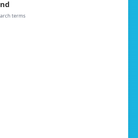
und
search terms