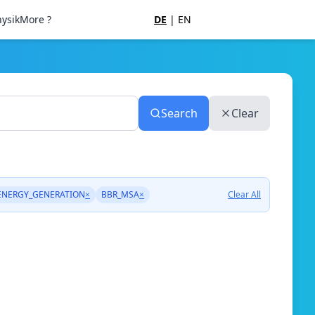
ysik
More ?
DE
|
EN
Search
Clear
ENERGY_GENERATION
×
BBR_MSA
×
Clear All