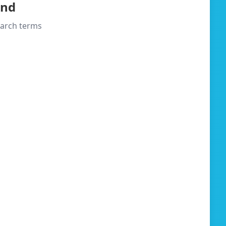
und
search terms