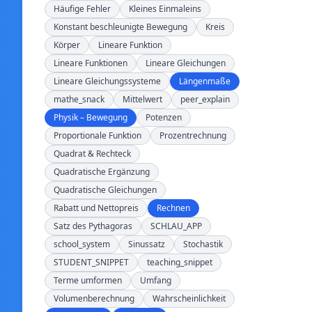
Häufige Fehler
Kleines Einmaleins
Konstant beschleunigte Bewegung
Kreis
Körper
Lineare Funktion
Lineare Funktionen
Lineare Gleichungen
Lineare Gleichungssysteme
Längenmaße
mathe_snack
Mittelwert
peer_explain
Physik – Bewegung
Potenzen
Proportionale Funktion
Prozentrechnung
Quadrat & Rechteck
Quadratische Ergänzung
Quadratische Gleichungen
Rabatt und Nettopreis
Rechnen
Satz des Pythagoras
SCHLAU_APP
school_system
Sinussatz
Stochastik
STUDENT_SNIPPET
teaching_snippet
Terme umformen
Umfang
Volumenberechnung
Wahrscheinlichkeit