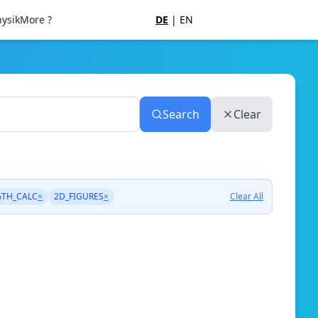
ysik
More ?
DE
|
EN
Search
Clear
GTH_CALC
×
2D_FIGURES
×
Clear All