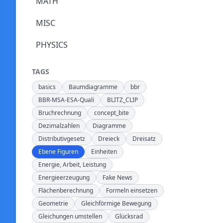
MATH
MISC
PHYSICS
TAGS
basics
Baumdiagramme
bbr
BBR-MSA-ESA-Quali
BLITZ_CLIP
Bruchrechnung
concept_bite
Dezimalzahlen
Diagramme
Distributivgesetz
Dreieck
Dreisatz
Ebene Figuren
Einheiten
Energie, Arbeit, Leistung
Energieerzeugung
Fake News
Flächenberechnung
Formeln einsetzen
Geometrie
Gleichförmige Bewegung
Gleichungen umstellen
Glücksrad