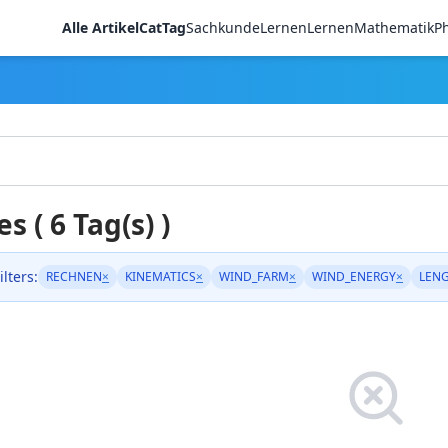
Alle Artikel
CatTag
Sachkunde
LernenLernen
Mathematik
Ph
es ( 6 Tag(s) )
ilters:
RECHNEN
×
KINEMATICS
×
WIND_FARM
×
WIND_ENERGY
×
LEN