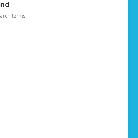
und
search terms