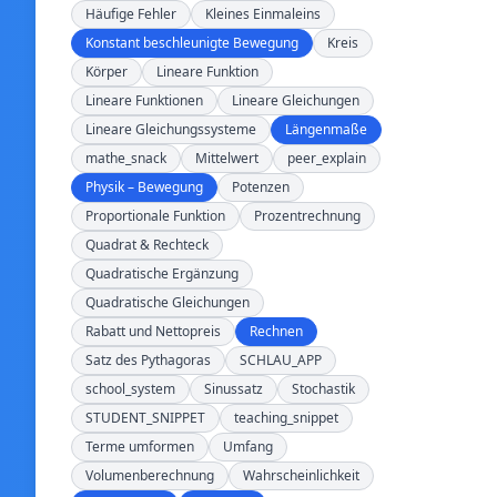
Häufige Fehler
Kleines Einmaleins
Konstant beschleunigte Bewegung
Kreis
Körper
Lineare Funktion
Lineare Funktionen
Lineare Gleichungen
Lineare Gleichungssysteme
Längenmaße
mathe_snack
Mittelwert
peer_explain
Physik – Bewegung
Potenzen
Proportionale Funktion
Prozentrechnung
Quadrat & Rechteck
Quadratische Ergänzung
Quadratische Gleichungen
Rabatt und Nettopreis
Rechnen
Satz des Pythagoras
SCHLAU_APP
school_system
Sinussatz
Stochastik
STUDENT_SNIPPET
teaching_snippet
Terme umformen
Umfang
Volumenberechnung
Wahrscheinlichkeit