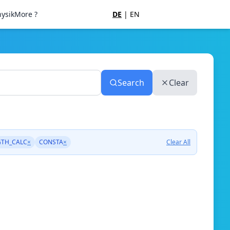
ysik
More ?
DE
|
EN
Search
Clear
GTH_CALC
×
CONSTA
×
Clear All