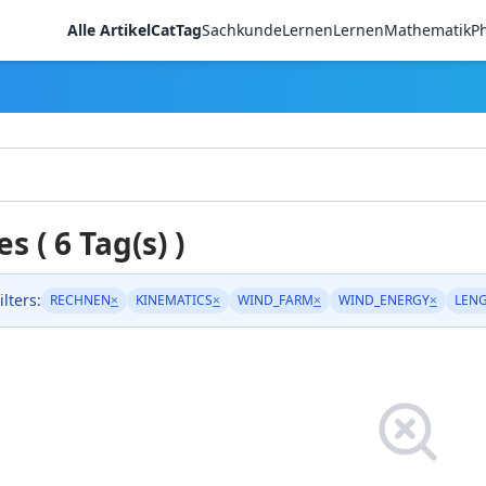
Alle Artikel
CatTag
Sachkunde
LernenLernen
Mathematik
Ph
es ( 6 Tag(s) )
ilters:
RECHNEN
×
KINEMATICS
×
WIND_FARM
×
WIND_ENERGY
×
LEN