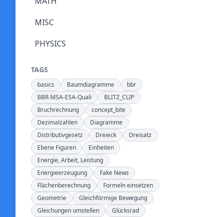
MATH
MISC
PHYSICS
TAGS
basics
Baumdiagramme
bbr
BBR-MSA-ESA-Quali
BLITZ_CLIP
Bruchrechnung
concept_bite
Dezimalzahlen
Diagramme
Distributivgesetz
Dreieck
Dreisatz
Ebene Figuren
Einheiten
Energie, Arbeit, Leistung
Energieerzeugung
Fake News
Flächenberechnung
Formeln einsetzen
Geometrie
Gleichförmige Bewegung
Gleichungen umstellen
Glücksrad