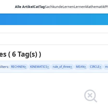
Alle Artikel
CatTag
Sachkunde
LernenLernen
Mathematik
Ph
es ( 6 Tag(s) )
ilters:
RECHNEN
×
KINEMATICS
×
rule_of_three
×
MEAN
×
CIRCLE
×
m