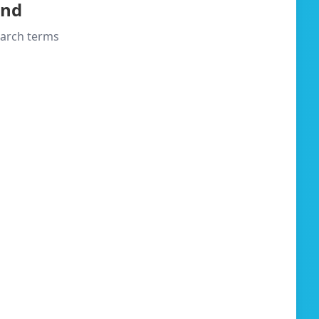
und
search terms