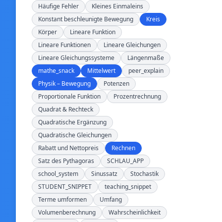
Häufige Fehler
Kleines Einmaleins
Konstant beschleunigte Bewegung
Kreis
Körper
Lineare Funktion
Lineare Funktionen
Lineare Gleichungen
Lineare Gleichungssysteme
Längenmaße
mathe_snack
Mittelwert
peer_explain
Physik – Bewegung
Potenzen
Proportionale Funktion
Prozentrechnung
Quadrat & Rechteck
Quadratische Ergänzung
Quadratische Gleichungen
Rabatt und Nettopreis
Rechnen
Satz des Pythagoras
SCHLAU_APP
school_system
Sinussatz
Stochastik
STUDENT_SNIPPET
teaching_snippet
Terme umformen
Umfang
Volumenberechnung
Wahrscheinlichkeit