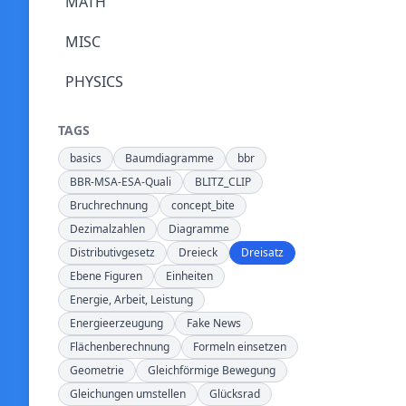
MATH
MISC
PHYSICS
TAGS
basics
Baumdiagramme
bbr
BBR-MSA-ESA-Quali
BLITZ_CLIP
Bruchrechnung
concept_bite
Dezimalzahlen
Diagramme
Distributivgesetz
Dreieck
Dreisatz
Ebene Figuren
Einheiten
Energie, Arbeit, Leistung
Energieerzeugung
Fake News
Flächenberechnung
Formeln einsetzen
Geometrie
Gleichförmige Bewegung
Gleichungen umstellen
Glücksrad