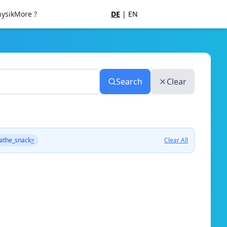
ysik
More ?
DE
|
EN
Search
Clear
athe_snack
×
Clear All