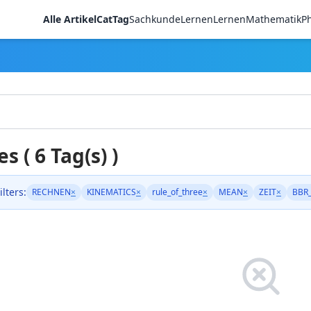
Alle Artikel
CatTag
Sachkunde
LernenLernen
Mathematik
Ph
es ( 6 Tag(s) )
ilters:
RECHNEN
×
KINEMATICS
×
rule_of_three
×
MEAN
×
ZEIT
×
BBR