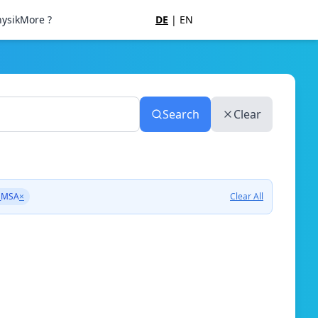
ysik
More ?
DE
|
EN
Search
Clear
_MSA
×
Clear All