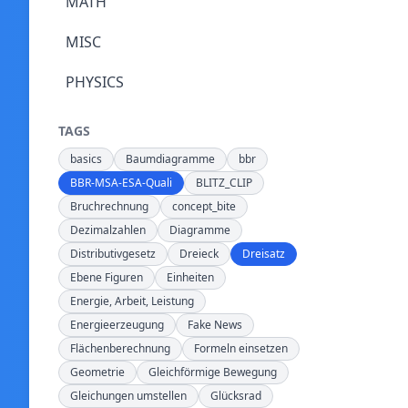
MATH
MISC
PHYSICS
TAGS
basics
Baumdiagramme
bbr
BBR-MSA-ESA-Quali
BLITZ_CLIP
Bruchrechnung
concept_bite
Dezimalzahlen
Diagramme
Distributivgesetz
Dreieck
Dreisatz
Ebene Figuren
Einheiten
Energie, Arbeit, Leistung
Energieerzeugung
Fake News
Flächenberechnung
Formeln einsetzen
Geometrie
Gleichförmige Bewegung
Gleichungen umstellen
Glücksrad