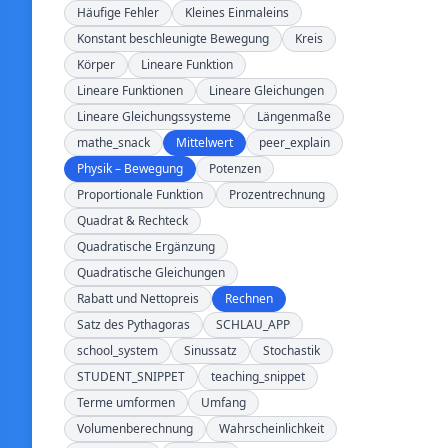
Häufige Fehler
Kleines Einmaleins
Konstant beschleunigte Bewegung
Kreis
Körper
Lineare Funktion
Lineare Funktionen
Lineare Gleichungen
Lineare Gleichungssysteme
Längenmaße
mathe_snack
Mittelwert
peer_explain
Physik – Bewegung
Potenzen
Proportionale Funktion
Prozentrechnung
Quadrat & Rechteck
Quadratische Ergänzung
Quadratische Gleichungen
Rabatt und Nettopreis
Rechnen
Satz des Pythagoras
SCHLAU_APP
school_system
Sinussatz
Stochastik
STUDENT_SNIPPET
teaching_snippet
Terme umformen
Umfang
Volumenberechnung
Wahrscheinlichkeit