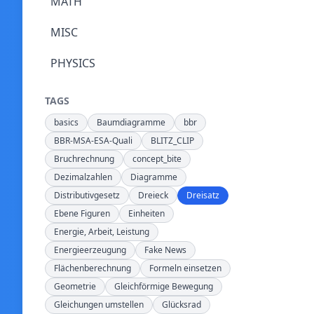
MATH
MISC
PHYSICS
TAGS
basics
Baumdiagramme
bbr
BBR-MSA-ESA-Quali
BLITZ_CLIP
Bruchrechnung
concept_bite
Dezimalzahlen
Diagramme
Distributivgesetz
Dreieck
Dreisatz
Ebene Figuren
Einheiten
Energie, Arbeit, Leistung
Energieerzeugung
Fake News
Flächenberechnung
Formeln einsetzen
Geometrie
Gleichförmige Bewegung
Gleichungen umstellen
Glücksrad