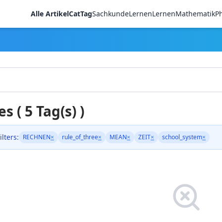
Alle Artikel
CatTag
Sachkunde
LernenLernen
Mathematik
Ph
es ( 5 Tag(s) )
ilters:
RECHNEN
×
rule_of_three
×
MEAN
×
ZEIT
×
school_system
×