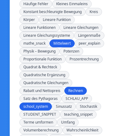
Häufige Fehler
Kleines Einmaleins
Konstant beschleunigte Bewegung
Kreis
Körper
Lineare Funktion
Lineare Funktionen
Lineare Gleichungen
Lineare Gleichungssysteme
Längenmaße
mathe_snack
Mittelwert
peer_explain
Physik – Bewegung
Potenzen
Proportionale Funktion
Prozentrechnung
Quadrat & Rechteck
Quadratische Ergänzung
Quadratische Gleichungen
Rabatt und Nettopreis
Rechnen
Satz des Pythagoras
SCHLAU_APP
school_system
Sinussatz
Stochastik
STUDENT_SNIPPET
teaching_snippet
Terme umformen
Umfang
Volumenberechnung
Wahrscheinlichkeit