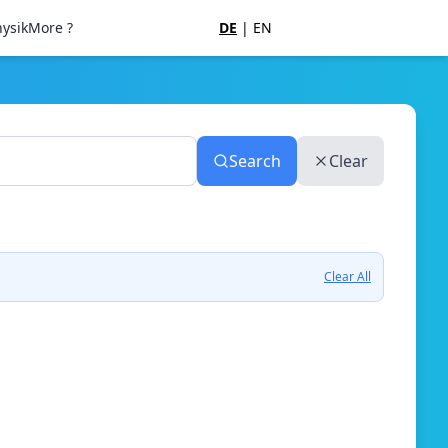
ysik
More ?
DE
|
EN
Search
Clear
Clear All